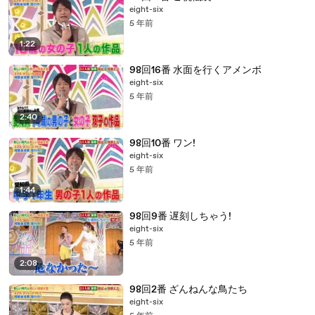
eight-six
5 年前
1:22
98回16番 水面を行くアメンボ
eight-six
5 年前
2:40
98回10番 ワン!
eight-six
5 年前
1:44
98回9番 遅刻しちゃう!
eight-six
5 年前
2:08
98回2番 ざんねんな鳥たち
eight-six