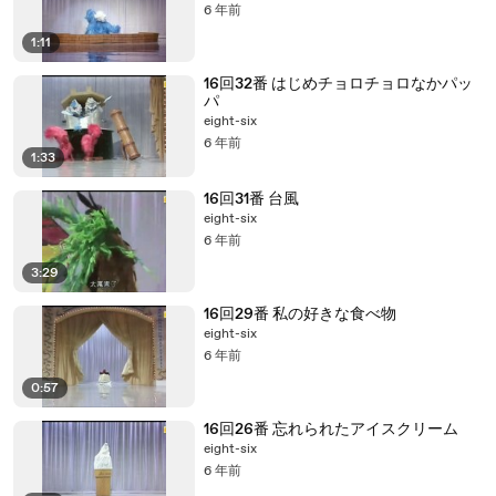
6 年前
1:11
16回32番 はじめチョロチョロなかパッ
パ
eight-six
6 年前
1:33
16回31番 台風
eight-six
6 年前
3:29
16回29番 私の好きな食べ物
eight-six
6 年前
0:57
16回26番 忘れられたアイスクリーム
eight-six
6 年前