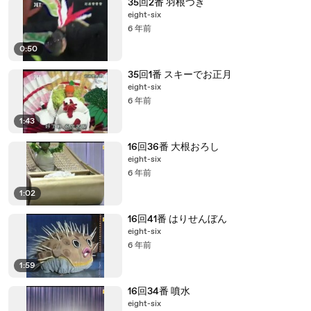
35回2番 羽根つき
eight-six
6 年前
0:50
35回1番 スキーでお正月
eight-six
6 年前
1:43
16回36番 大根おろし
eight-six
6 年前
1:02
16回41番 はりせんぼん
eight-six
6 年前
1:59
16回34番 噴水
eight-six