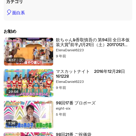
カテゴリ
🎈
面白系
お勧め
欽ちゃん&香取慎吾の 第94回 全日本仮
装大賞「前半」1月21日（土）20170121
part 2/2
ElenaDaniel6223
9 年前
4:57
|
次
マスカットナイト 2016年12月28日
161228
ElenaDaniel6223
9 年前
29:56
98回17番 プロポーズ
eight-six
5 年前
1:36
98回21番 ご祝儀袋