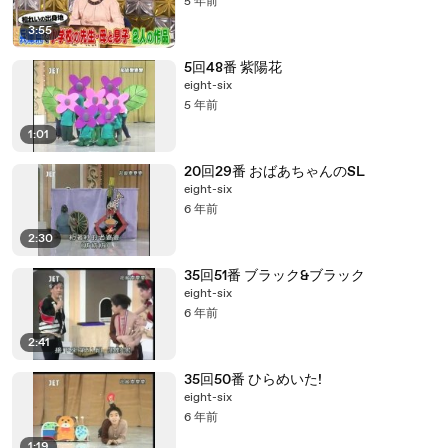
5 年前
3:55
5回48番 紫陽花
eight-six
5 年前
1:01
20回29番 おばあちゃんのSL
eight-six
6 年前
2:30
35回51番 ブラック&ブラック
eight-six
6 年前
2:41
35回50番 ひらめいた!
eight-six
6 年前
1:19