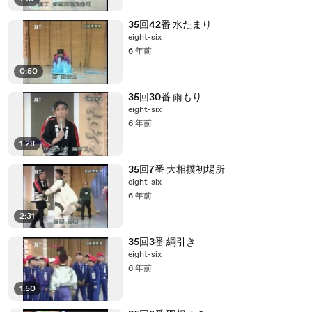
35回42番 水たまり
eight-six
6 年前
0:50
35回30番 雨もり
eight-six
6 年前
1:28
35回7番 大相撲初場所
eight-six
6 年前
2:31
35回3番 綱引き
eight-six
6 年前
1:50