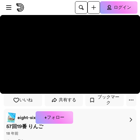
プレイヤーにスキップ
メインコンテンツにスキップ
ログイン
ブックマー
いいね
共有する
ク
+フォロー
eight-six
57回19番 りんご
18 年前