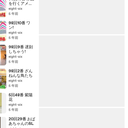
を行くアメン
ボ
eight-six
5 年前
98回10番 ワ
ン!
eight-six
5 年前
98回9番 遅刻
しちゃう!
eight-six
5 年前
98回2番 ざん
ねんな鳥たち
eight-six
5 年前
5回48番 紫陽
花
eight-six
5 年前
20回29番 おば
あちゃんのSL