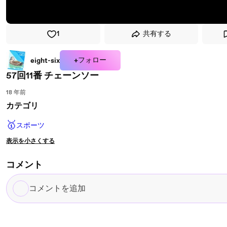
1
共有する
+フォロー
eight-six
57回11番 チェーンソー
18 年前
カテゴリ
🥇
スポーツ
表示を小さくする
コメント
コ
メ
ン
ト