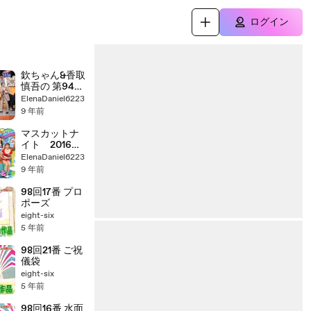
ログイン
欽ちゃん&香取
慎吾の 第94回
全日本仮装大
ElenaDaniel6223
賞「前半」1月21
9 年前
日（土）
20170121 part
マスカットナ
2/2
イト 2016年
12月28日
ElenaDaniel6223
161228
9 年前
98回17番 プロ
ポーズ
eight-six
5 年前
98回21番 ご祝
儀袋
eight-six
5 年前
98回16番 水面