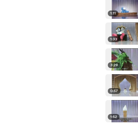
1:11
1:33
3:29
0:57
1:52