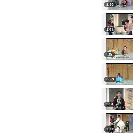
2:30
2:41
1:19
0:50
1:28
2:31