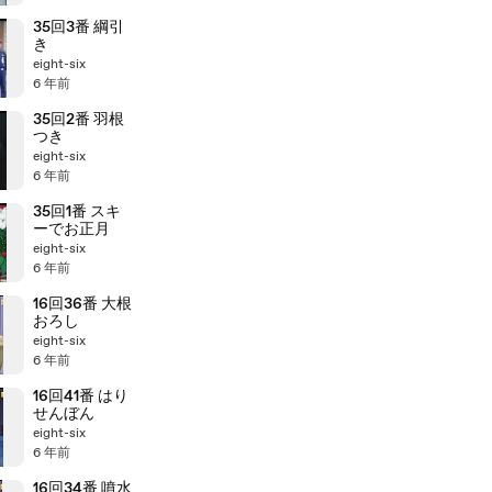
35回3番 綱引
き
eight-six
6 年前
35回2番 羽根
つき
eight-six
6 年前
35回1番 スキ
ーでお正月
eight-six
6 年前
16回36番 大根
おろし
eight-six
6 年前
16回41番 はり
せんぼん
eight-six
6 年前
16回34番 噴水