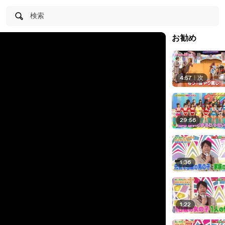
検索
お勧め
4:57
|
次
29:56
1:36
1:22