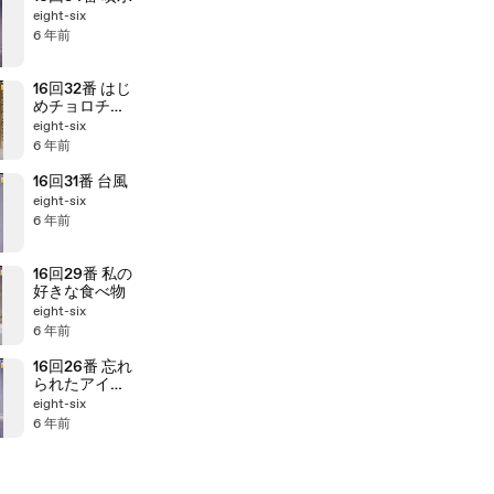
eight-six
6 年前
16回32番 はじ
めチョロチョ
ロなかパッパ
eight-six
6 年前
16回31番 台風
eight-six
6 年前
16回29番 私の
好きな食べ物
eight-six
6 年前
16回26番 忘れ
られたアイス
クリーム
eight-six
6 年前