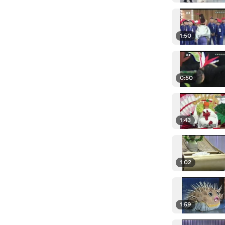
1:50
0:50
1:43
1:02
1:59