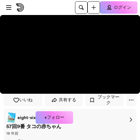
プレイヤーにスキップ
メインコンテンツにスキップ
ログイン
ブックマー
いいね
共有する
ク
+フォロー
eight-six
57回9番 タコの赤ちゃん
18 年前