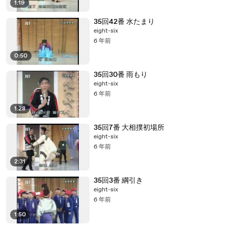
1:19
35回42番 水たまり
eight-six
6 年前
0:50
35回30番 雨もり
eight-six
6 年前
1:28
35回7番 大相撲初場所
eight-six
6 年前
2:31
35回3番 綱引き
eight-six
6 年前
1:50