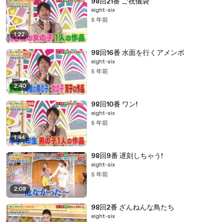
98回21番 ご祝儀袋
eight-six
5 年前
1:22
98回16番 水面を行くアメンボ
eight-six
5 年前
2:40
98回10番 ワン!
eight-six
5 年前
1:44
98回9番 遅刻しちゃう!
eight-six
5 年前
2:08
98回2番 ざんねんな鳥たち
eight-six