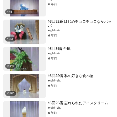
6 年前
1:11
16回32番 はじめチョロチョロなかパッ
パ
eight-six
6 年前
1:33
16回31番 台風
eight-six
6 年前
3:29
16回29番 私の好きな食べ物
eight-six
6 年前
0:57
16回26番 忘れられたアイスクリーム
eight-six
6 年前