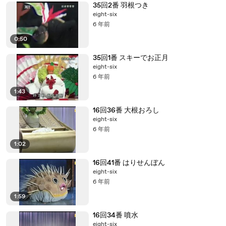
35回2番 羽根つき
eight-six
6 年前
0:50
35回1番 スキーでお正月
eight-six
6 年前
1:43
16回36番 大根おろし
eight-six
6 年前
1:02
16回41番 はりせんぼん
eight-six
6 年前
1:59
16回34番 噴水
eight-six