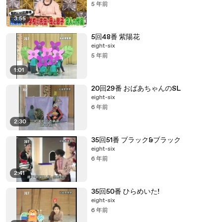
5 年前
3:55
5回48番 紫陽花
eight-six
5 年前
1:01
20回29番 おばあちゃんのSL
eight-six
6 年前
2:30
35回51番 ブラック&ブラック
eight-six
6 年前
2:41
35回50番 ひらめいた!
eight-six
6 年前