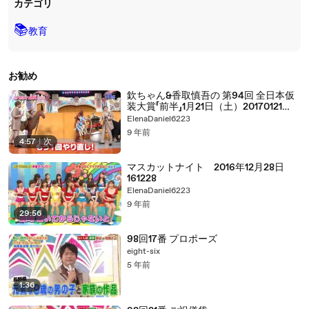
カテゴリ
📚
教育
お勧め
欽ちゃん&香取慎吾の 第94回 全日本仮
装大賞「前半」1月21日（土）20170121
part 2/2
ElenaDaniel6223
9 年前
4:57
|
次
マスカットナイト 2016年12月28日
161228
ElenaDaniel6223
9 年前
29:56
98回17番 プロポーズ
eight-six
5 年前
1:36