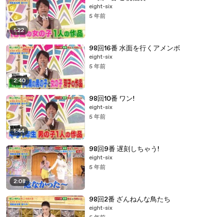
eight-six
5 年前
1:22
98回16番 水面を行くアメンボ
eight-six
5 年前
2:40
98回10番 ワン!
eight-six
5 年前
1:44
98回9番 遅刻しちゃう!
eight-six
5 年前
2:08
98回2番 ざんねんな鳥たち
eight-six