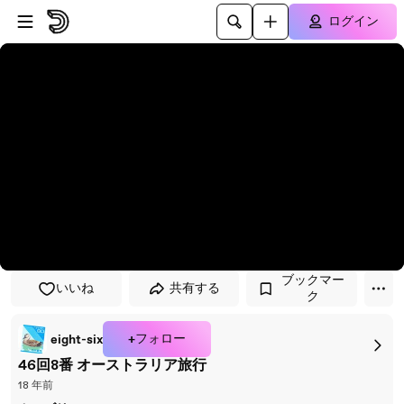
プレイヤーにスキップ
メインコンテンツにスキップ
ログイン
ブックマー
いいね
共有する
ク
+フォロー
eight-six
46回8番 オーストラリア旅行
18 年前