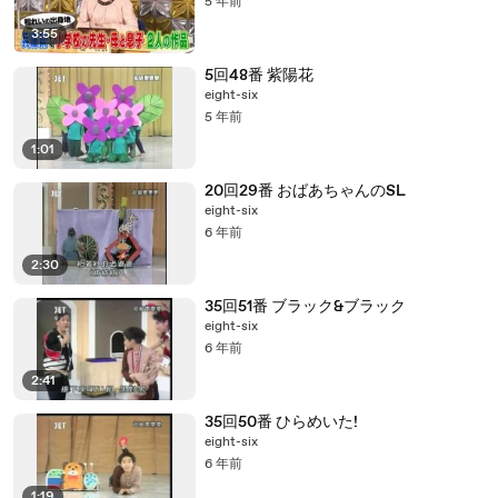
5 年前
3:55
5回48番 紫陽花
eight-six
5 年前
1:01
20回29番 おばあちゃんのSL
eight-six
6 年前
2:30
35回51番 ブラック&ブラック
eight-six
6 年前
2:41
35回50番 ひらめいた!
eight-six
6 年前
1:19