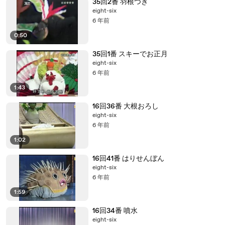
35回2番 羽根つき
eight-six
6 年前
0:50
35回1番 スキーでお正月
eight-six
6 年前
1:43
16回36番 大根おろし
eight-six
6 年前
1:02
16回41番 はりせんぼん
eight-six
6 年前
1:59
16回34番 噴水
eight-six