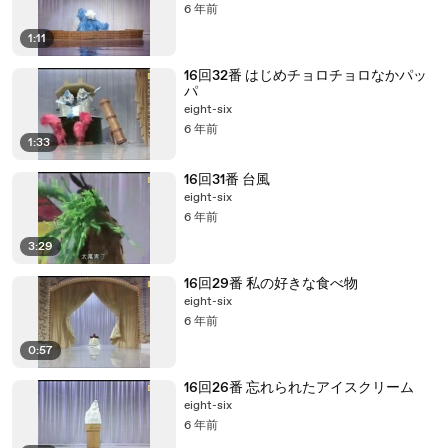
6 年前
1:11
16回32番 はじめチョロチョロなかパッ
パ
eight-six
6 年前
1:33
16回31番 台風
eight-six
6 年前
3:29
16回29番 私の好きな食べ物
eight-six
6 年前
0:57
16回26番 忘れられたアイスクリーム
eight-six
6 年前