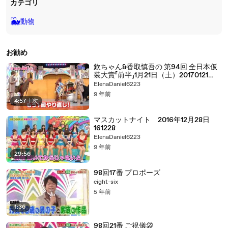
カテゴリ
🐳
動物
お勧め
欽ちゃん&香取慎吾の 第94回 全日本仮
装大賞「前半」1月21日（土）20170121
part 2/2
ElenaDaniel6223
9 年前
4:57
|
次
マスカットナイト 2016年12月28日
161228
ElenaDaniel6223
9 年前
29:56
98回17番 プロポーズ
eight-six
5 年前
1:36
98回21番 ご祝儀袋