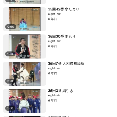
35回42番 水たまり
eight-six
6 年前
0:50
35回30番 雨もり
eight-six
6 年前
1:28
35回7番 大相撲初場所
eight-six
6 年前
2:31
35回3番 綱引き
eight-six
6 年前
1:50