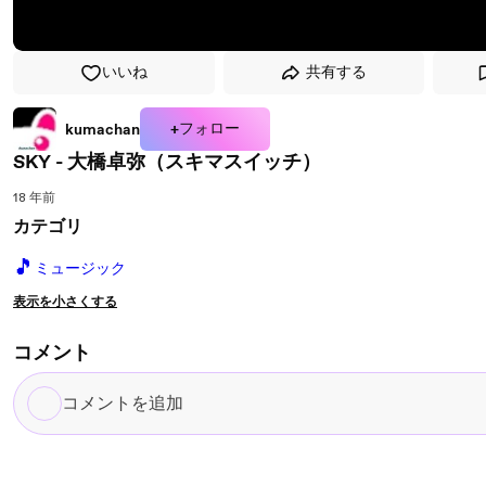
いいね
共有する
+フォロー
kumachan
SKY - 大橋卓弥（スキマスイッチ）
18 年前
カテゴリ
🎵
ミュージック
表示を小さくする
コメント
コ
メ
ン
ト