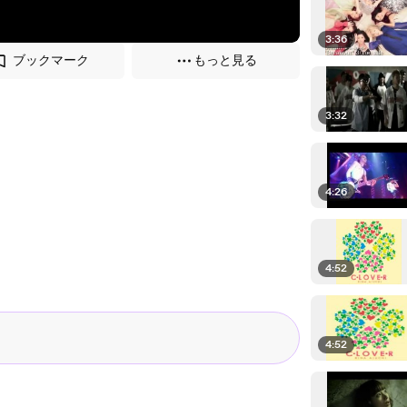
3:36
ブックマーク
もっと見る
3:32
4:26
4:52
4:52