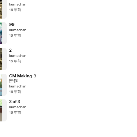
kumachan
16 年前
99
kumachan
16 年前
2
kumachan
16 年前
CM Making ３
部作
kumachan
16 年前
3 of 3
kumachan
16 年前