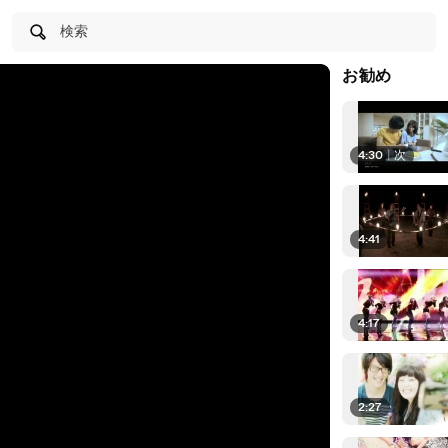
検索
お勧め
4:30
|
次
4:41
4:17
2:27