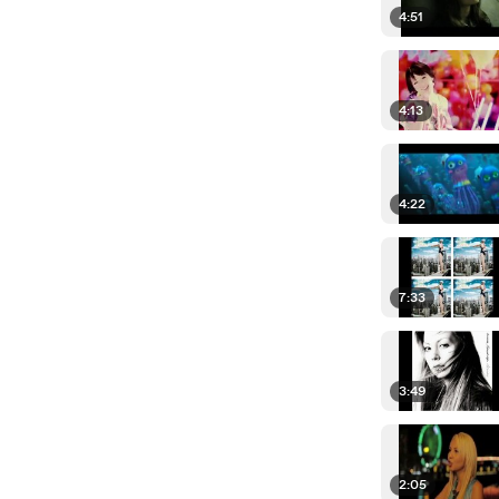
4:51
4:13
4:22
7:33
3:49
2:05