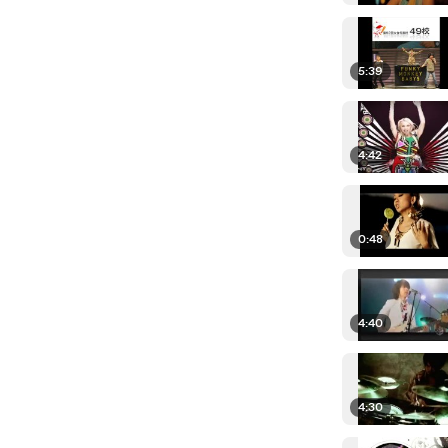
5:39
4:42
0:48
4:40
4:30