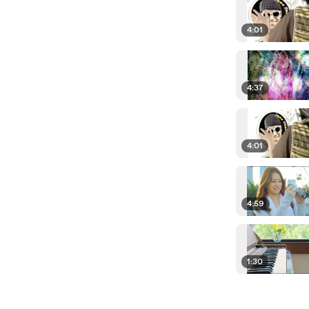
4:01
4:37
4:01
4:59
1:30