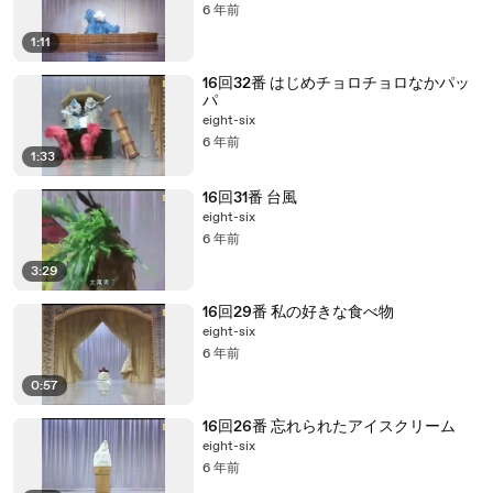
6 年前
1:11
16回32番 はじめチョロチョロなかパッ
パ
eight-six
6 年前
1:33
16回31番 台風
eight-six
6 年前
3:29
16回29番 私の好きな食べ物
eight-six
6 年前
0:57
16回26番 忘れられたアイスクリーム
eight-six
6 年前