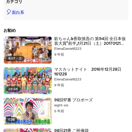
カテゴリ
🎈
面白系
お勧め
欽ちゃん&香取慎吾の 第94回 全日本仮
装大賞「前半」1月21日（土）20170121
part 2/2
ElenaDaniel6223
9 年前
4:57
|
次
マスカットナイト 2016年12月28日
161228
ElenaDaniel6223
9 年前
29:56
98回17番 プロポーズ
eight-six
5 年前
1:36
98回21番 ご祝儀袋