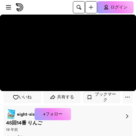
プレイヤーにスキップ
メインコンテンツにスキップ
ログイン
ブックマー
いいね
共有する
ク
+フォロー
eight-six
45回14番 りんご
18 年前