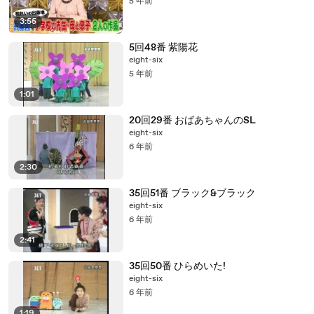
5 年前
3:55
5回48番 紫陽花
eight-six
5 年前
1:01
20回29番 おばあちゃんのSL
eight-six
6 年前
2:30
35回51番 ブラック&ブラック
eight-six
6 年前
2:41
35回50番 ひらめいた!
eight-six
6 年前
1:19