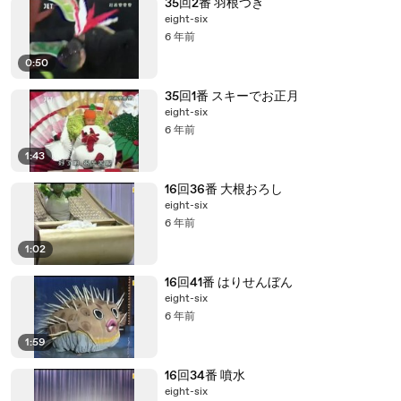
35回2番 羽根つき
eight-six
6 年前
0:50
35回1番 スキーでお正月
eight-six
6 年前
1:43
16回36番 大根おろし
eight-six
6 年前
1:02
16回41番 はりせんぼん
eight-six
6 年前
1:59
16回34番 噴水
eight-six