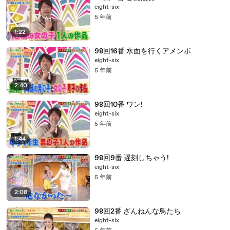
eight-six
5 年前
1:22
98回16番 水面を行くアメンボ
eight-six
5 年前
2:40
98回10番 ワン!
eight-six
5 年前
1:44
98回9番 遅刻しちゃう!
eight-six
5 年前
2:08
98回2番 ざんねんな鳥たち
eight-six