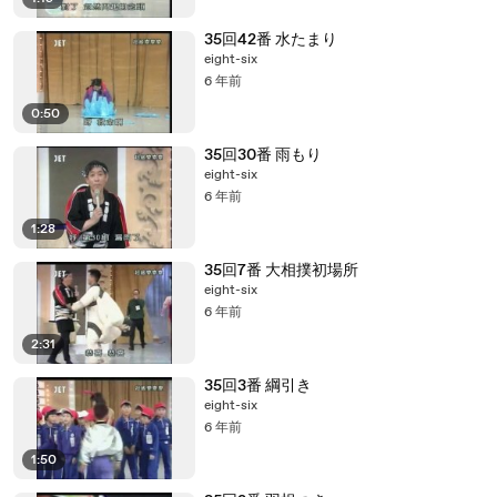
35回42番 水たまり
eight-six
6 年前
0:50
35回30番 雨もり
eight-six
6 年前
1:28
35回7番 大相撲初場所
eight-six
6 年前
2:31
35回3番 綱引き
eight-six
6 年前
1:50