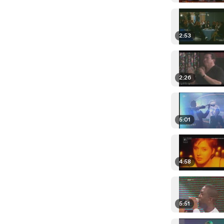
2:53
2:26
5:01
4:58
5:51