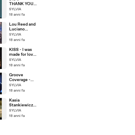
THANK YOU
(Live
SYLVIA
Acoustic)
18 anni fa
Lou Reed and
Luciano
Pavarotti
SYLVIA
Perfect Day
18 anni fa
2001
KISS - I was
made for lovin
you
SYLVIA
18 anni fa
Groove
Coverage -
Because I
SYLVIA
Love You
18 anni fa
Kasia
Stankiewicz -
Schyłek Lata
SYLVIA
18 anni fa