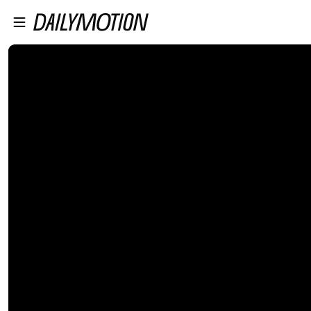
Vai al lettore
Passa al contenuto principale