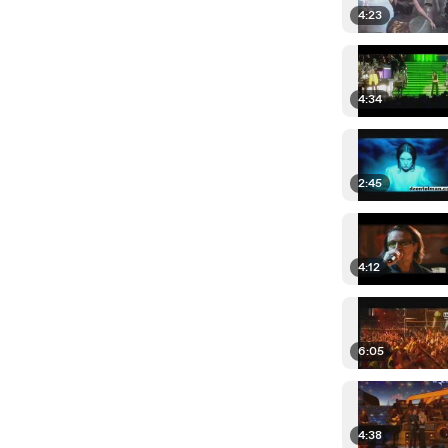
4:23
4:34
2:45
4:12
6:05
4:38