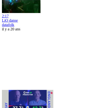
2:17
LiO danse
datafolk
il y a 20 ans