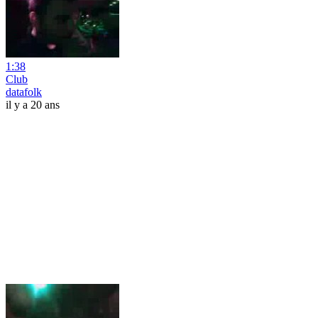
1:38
Club
datafolk
il y a 20 ans