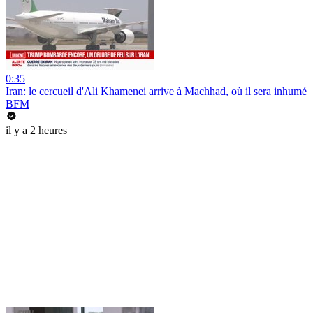
0:35
Iran: le cercueil d'Ali Khamenei arrive à Machhad, où il sera inhumé
BFM
il y a 2 heures