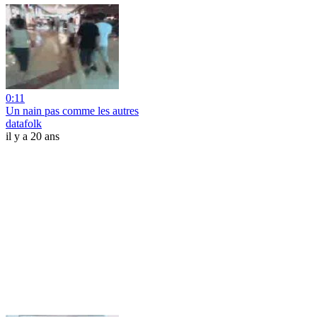
0:11
Un nain pas comme les autres
datafolk
il y a 20 ans