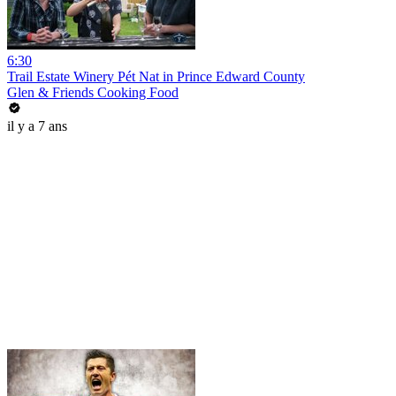
6:30
Trail Estate Winery Pét Nat in Prince Edward County
Glen & Friends Cooking Food
il y a 7 ans