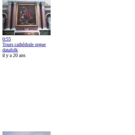
0:55
Tours cathédrale orgue
datafolk
il y a 20 ans