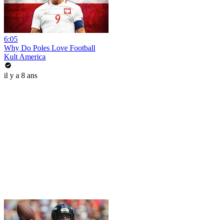
6:05
Why Do Poles Love Football
Kult America
il y a 8 ans