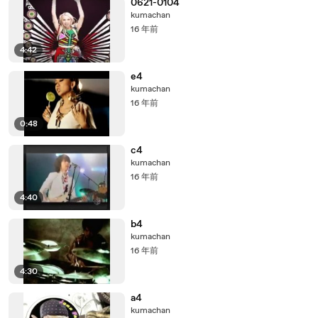
0621-0104
kumachan
16 年前
4:42
e4
kumachan
16 年前
0:48
c4
kumachan
16 年前
4:40
b4
kumachan
16 年前
4:30
a4
kumachan