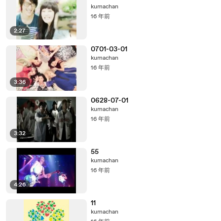
kumachan
16 年前
2:27
0701-03-01
kumachan
16 年前
3:36
0628-07-01
kumachan
16 年前
3:32
55
kumachan
16 年前
4:26
11
kumachan