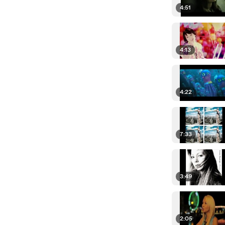
4:51
4:13
4:22
7:33
3:49
2:05