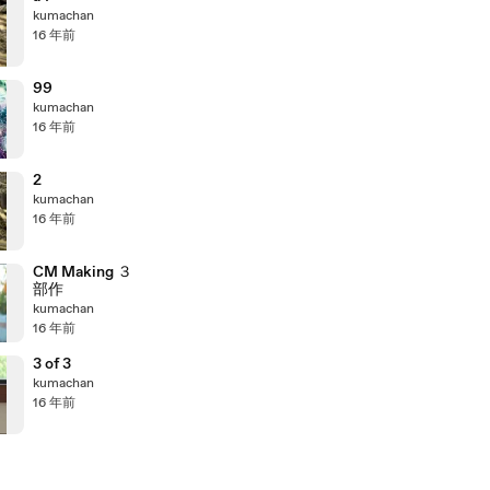
kumachan
16 年前
99
kumachan
16 年前
2
kumachan
16 年前
CM Making ３
部作
kumachan
16 年前
3 of 3
kumachan
16 年前