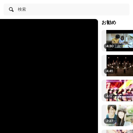
検索
お勧め
4:30
|
次
4:41
4:17
2:27