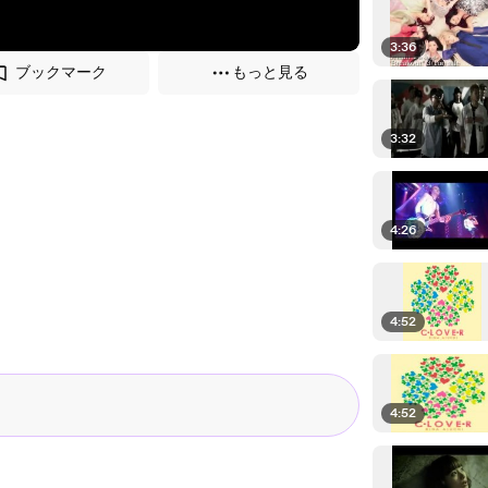
3:36
ブックマーク
もっと見る
3:32
4:26
4:52
4:52