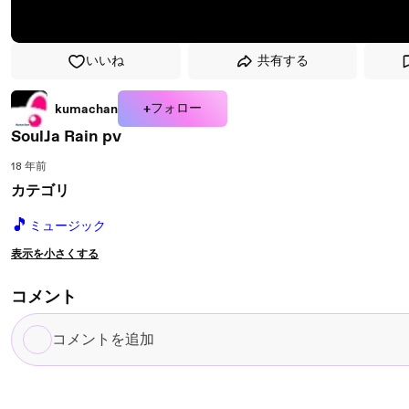
いいね
共有する
+フォロー
kumachan
SoulJa Rain pv
18 年前
カテゴリ
🎵
ミュージック
表示を小さくする
コメント
コ
メ
ン
ト