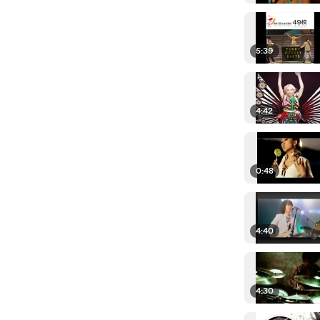
5:39
4:42
0:48
4:40
4:30