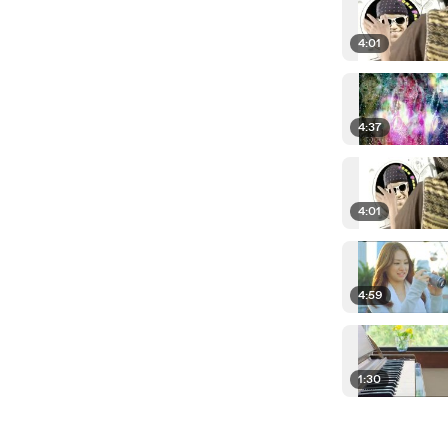
4:01
4:37
4:01
4:59
1:30