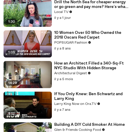
Drill the North Sea for cheaper energy
or go green and pay more? Here's what
Brummies had to say.
Local TV
il y a 1 jour
1:30
10 Women Over 50 Who Owned the
2018 Oscars Red Carpet
POPSUGAR Fashion
il y a 8 ans
1:05
How an Architect Filled a 340-Sq-Ft
NYC Studio With Hidden Storage
Architectural Digest
il y a 5 mois
14:29
If You Only Knew: Ben Schwartz and
Larry King
Larry King Now on Ora.TV
il y a 7 ans
8:12
Building A DIY Cold Smoker At Home
Glen & Friends Cooking Food