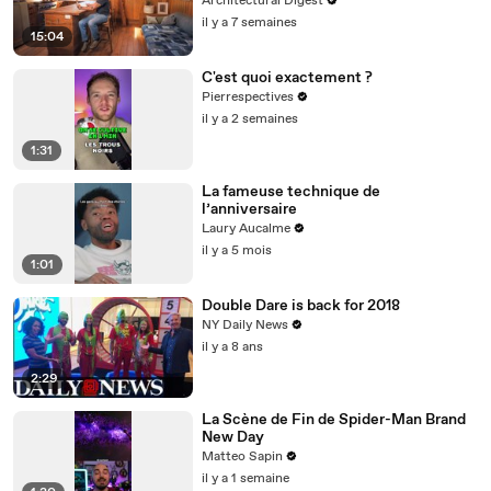
Architectural Digest
il y a 7 semaines
15:04
C'est quoi exactement ?
Pierrespectives
il y a 2 semaines
1:31
La fameuse technique de
l’anniversaire
Laury Aucalme
il y a 5 mois
1:01
Double Dare is back for 2018
NY Daily News
il y a 8 ans
2:29
La Scène de Fin de Spider-Man Brand
New Day
Matteo Sapin
il y a 1 semaine