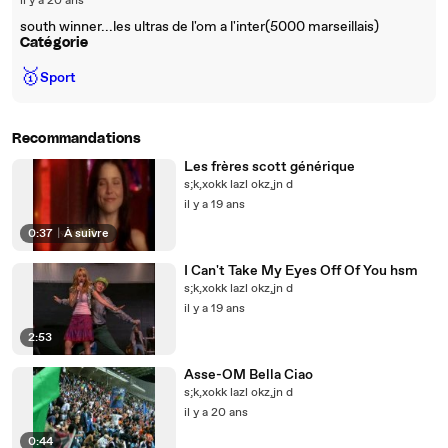
il y a 20 ans
south winner...les ultras de l'om a l'inter(5000 marseillais)
Catégorie
🥇
Sport
Recommandations
Les frères scott générique
s;k,xokk lazl okz,jn d
il y a 19 ans
0:37
|
À suivre
I Can't Take My Eyes Off Of You hsm
s;k,xokk lazl okz,jn d
il y a 19 ans
2:53
Asse-OM Bella Ciao
s;k,xokk lazl okz,jn d
il y a 20 ans
0:44