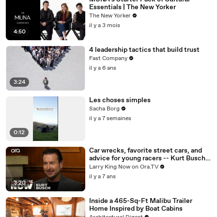
Essentials | The New Yorker
The New Yorker
il y a 3 mois
4:50
4 leadership tactics that build trust
Fast Company
il y a 6 ans
3:24
Les choses simples
Sacha Borg
il y a 7 semaines
0:12
Car wrecks, favorite street cars, and
advice for young racers -- Kurt Busch
answers your social media questions
Larry King Now on Ora.TV
il y a 7 ans
3:20
Inside a 465-Sq-Ft Malibu Trailer
Home Inspired by Boat Cabins