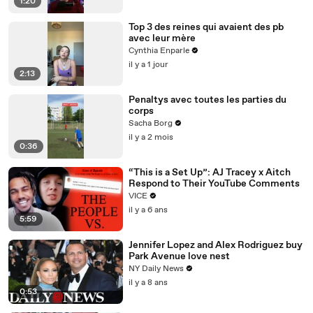
1:20
Top 3 des reines qui avaient des pb
avec leur mère
Cynthia Enparle
il y a 1 jour
2:13
Penaltys avec toutes les parties du
corps
Sacha Borg
il y a 2 mois
0:36
“This is a Set Up”: AJ Tracey x Aitch
Respond to Their YouTube Comments
VICE
il y a 6 ans
5:59
Jennifer Lopez and Alex Rodriguez buy
Park Avenue love nest
NY Daily News
il y a 8 ans
0:53