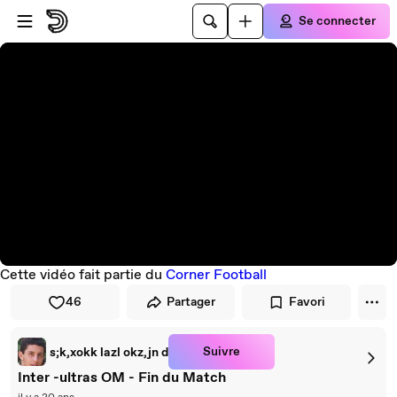
Passer au player
Passer au contenu principal
Se connecter
Cette vidéo fait partie du
Corner Football
46
Partager
Favori
Suivre
s;k,xokk lazl okz,jn d
Inter -ultras OM - Fin du Match