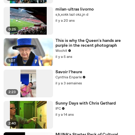
milan-ultras livorno
s;k,xokk lazl okz,jn d
il y a 20 ans
0:25
This is why the Queen's hands are
purple in the recent photograph
Wochit
il y a 5 ans
1:07
Savoir l’heure
Cynthia Enparle
il y a 3 semaines
2:23
Sunny Days with Chris Gethard
IFC
il y a 14 ans
2:40
MUNA’s Starter Pack of Cultural