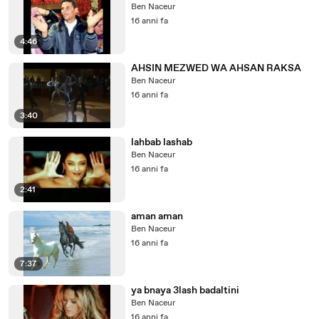
Ben Naceur
16 anni fa
4:46
AHSIN MEZWED WA AHSAN RAKSA
Ben Naceur
16 anni fa
3:40
lahbab lashab
Ben Naceur
16 anni fa
2:41
aman aman
Ben Naceur
16 anni fa
7:37
ya bnaya 3lash badaltini
Ben Naceur
16 anni fa