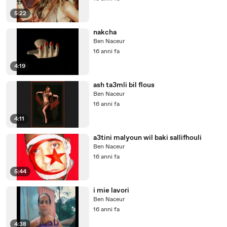
5:22
nakcha
Ben Naceur
16 anni fa
4:19
ash ta3mli bil flous
Ben Naceur
16 anni fa
4:11
a3tini malyoun wil baki sallifhouli
Ben Naceur
16 anni fa
5:44
i mie lavori
Ben Naceur
16 anni fa
4:38