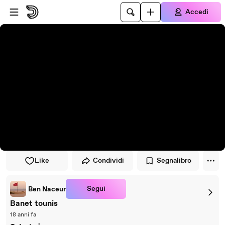
Vai al lettore
Passa al contenuto principale
Accedi
Like
Condividi
Segnalibro
Segui
Ben Naceur
Banet tounis
18 anni fa