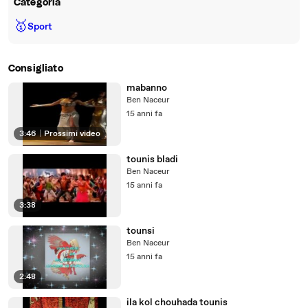
Categoria
🥇
Sport
Consigliato
mabanno
Ben Naceur
15 anni fa
3:46
|
Prossimi video
tounis bladi
Ben Naceur
15 anni fa
3:38
tounsi
Ben Naceur
15 anni fa
2:48
ila kol chouhada tounis