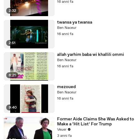
16 anni fa
2:32
twansa ya twansa
Ben Naceur
16 anni fa
2:51
allah yarhim baba wi khallili ommi
Ben Naceur
16 anni fa
6:21
mezoued
Ben Naceur
16 anni fa
9:40
Former Aide Claims She Was Asked to
Make a ‘Hit List’ For Trump
Veuer
3 anni fa