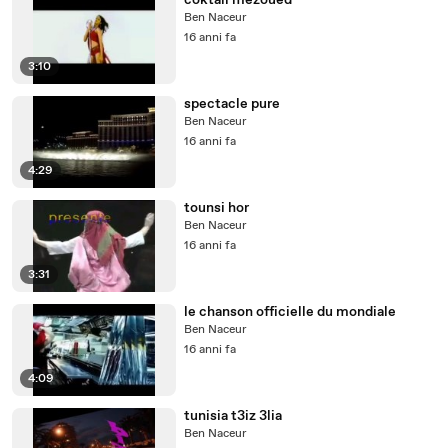
coktail mezoued
Ben Naceur
16 anni fa
3:10
spectacle pure
Ben Naceur
16 anni fa
4:29
tounsi hor
Ben Naceur
16 anni fa
3:31
le chanson officielle du mondiale
Ben Naceur
16 anni fa
4:09
tunisia t3iz 3lia
Ben Naceur