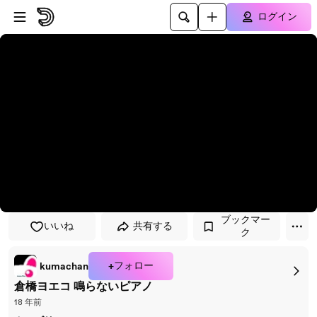
プレイヤーにスキップ
メインコンテンツにスキップ
ログイン
ブックマー
いいね
共有する
ク
+フォロー
kumachan
倉橋ヨエコ 鳴らないピアノ
18 年前