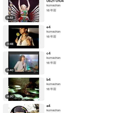
0621-0104
kumachan
16 年前
4:42
e4
kumachan
16 年前
0:48
c4
kumachan
16 年前
4:40
b4
kumachan
16 年前
4:30
a4
kumachan