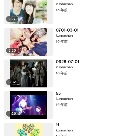
kumachan
16 年前
2:27
0701-03-01
kumachan
16 年前
3:36
0628-07-01
kumachan
16 年前
3:32
55
kumachan
16 年前
4:26
11
kumachan