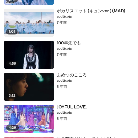
ポカリスエット (キュンver.) (MAD)
acdticojp
7 年前
1:01
100年先でも
acdticojp
7 年前
4:59
ふめつのこころ
acdticojp
8 年前
3:12
JOYFUL LOVE.
acdticojp
8 年前
4:29