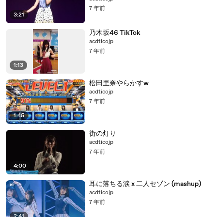
7 年前
3:21
乃木坂46 TikTok
acdticojp
7 年前
1:13
松田里奈やらかすw
acdticojp
7 年前
1:45
街の灯り
acdticojp
7 年前
4:00
耳に落ちる涙 x 二人セゾン (mashup)
acdticojp
7 年前
2:41