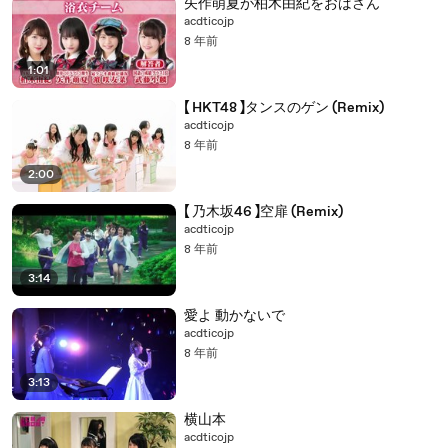
矢作萌夏が柏木由紀をおばさん
acdticojp
8 年前
1:01
【 HKT48 】タンスのゲン (Remix)
acdticojp
8 年前
2:00
【 乃木坂46 】空扉 (Remix)
acdticojp
8 年前
3:14
愛よ 動かないで
acdticojp
8 年前
3:13
横山本
acdticojp