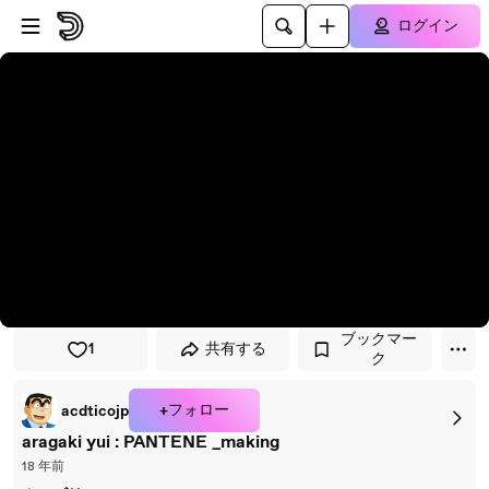
プレイヤーにスキップ
メインコンテンツにスキップ
ログイン
ブックマー
1
共有する
ク
+フォロー
acdticojp
aragaki yui : PANTENE _making
18 年前