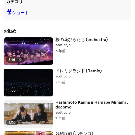
カテゴリ
🎥
ショート
お勧め
桜の花びらたち (orchestra)
acdticojp
6 年前
5:16
|
次
ドレミソラシド (Remix)
acdticojp
7 年前
5:22
Hashimoto Kanna & Hamabe Minami :
docomo
acdticojp
7 年前
1:00
残酷な雨 (パチンコ)