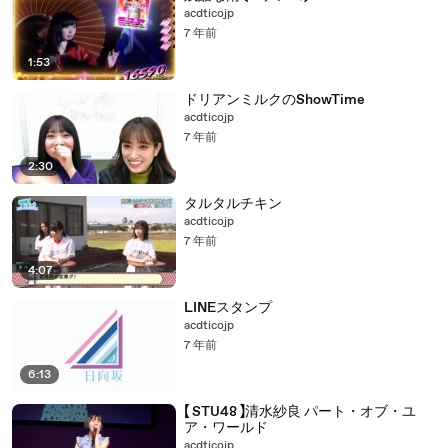
acdticojp
7 年前
1:53
ドリアンミルクのShowTime
acdticojp
7 年前
2:30
タルタルチキン
acdticojp
7 年前
4:07
LINEスタンプ
acdticojp
7 年前
6:13
【 STU48 】清水紗良 パート・オブ・ユ
ア・ワールド
acdticojp