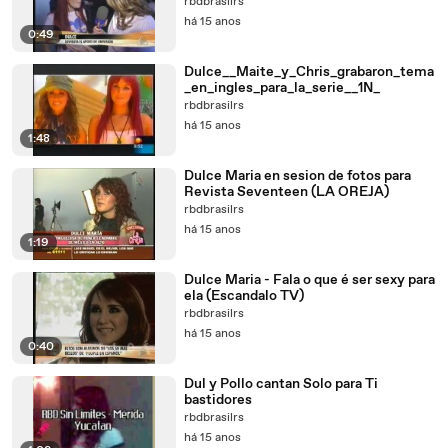
rbdbrasilrs
há 15 anos
0:49
Dulce__Maite_y_Chris_grabaron_tema
_en_ingles_para_la_serie__1N_
rbdbrasilrs
há 15 anos
1:48
Dulce Maria en sesion de fotos para
Revista Seventeen (LA OREJA)
rbdbrasilrs
há 15 anos
1:19
Dulce Maria - Fala o que é ser sexy para
ela (Escandalo TV)
rbdbrasilrs
há 15 anos
0:40
Dul y Pollo cantan Solo para Ti
bastidores
rbdbrasilrs
há 15 anos