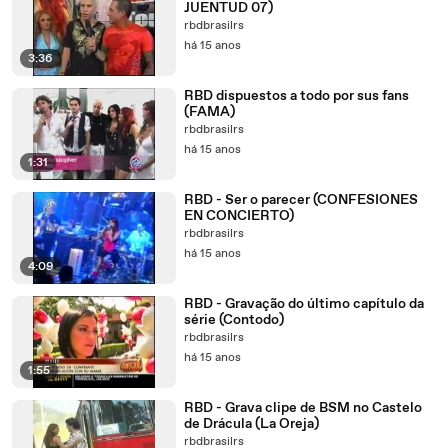
JUENTUD 07)
rbdbrasilrs
há 15 anos
3:36
RBD dispuestos a todo por sus fans
(FAMA)
rbdbrasilrs
há 15 anos
1:31
RBD - Ser o parecer (CONFESIONES
EN CONCIERTO)
rbdbrasilrs
há 15 anos
4:09
RBD - Gravação do último capítulo da
série (Contodo)
rbdbrasilrs
há 15 anos
1:55
RBD - Grava clipe de BSM no Castelo
de Drácula (La Oreja)
rbdbrasilrs