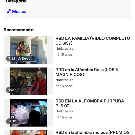
Categoria
🎵
Música
Recomendado
RBD LA FAMILIA (VIDEO COMPLETO
CD SKY)
rbdbrasilrs
há 15 anos
7:21
|
A Seguir
RBD en la Alfombra Rosa (LOS 5
MAGNIFICOS)
rbdbrasilrs
há 15 anos
1:00
RBD EN LA ALFOMBRA PURPURA
PJ'S 07
rbdbrasilrs
há 15 anos
0:30
RBD en la alfombra morada (PREMIOS