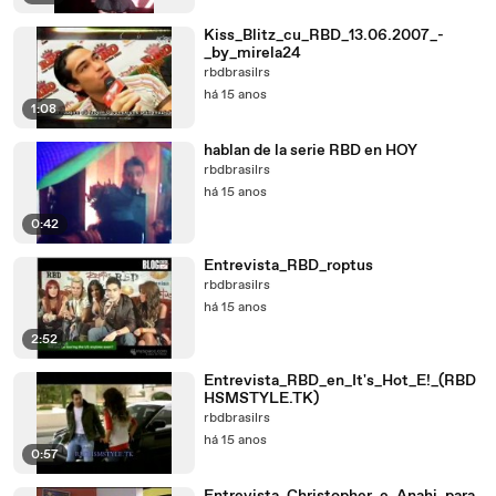
Kiss_Blitz_cu_RBD_13.06.2007_-
_by_mirela24
rbdbrasilrs
há 15 anos
1:08
hablan de la serie RBD en HOY
rbdbrasilrs
há 15 anos
0:42
Entrevista_RBD_roptus
rbdbrasilrs
há 15 anos
2:52
Entrevista_RBD_en_It's_Hot_E!_(RBD
HSMSTYLE.TK)
rbdbrasilrs
há 15 anos
0:57