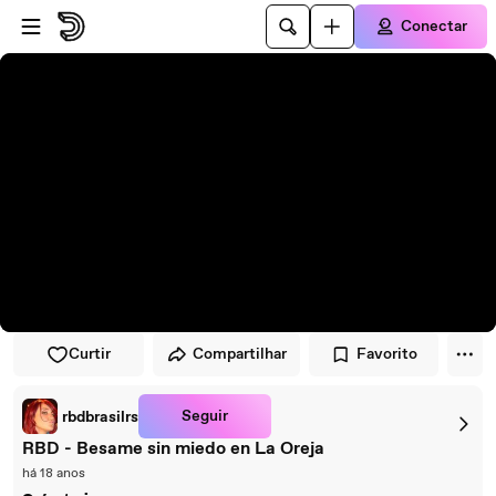
Pular para o player
Ir para o conteúdo principal
Conectar
Curtir
Compartilhar
Favorito
Seguir
rbdbrasilrs
RBD - Besame sin miedo en La Oreja
há 18 anos