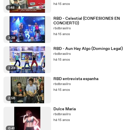
há 15 anos
1:48
RBD - Celestial (CONFESIONES EN
CONCIERTO)
rbdbrasilrs
há 15 anos
3:38
RBD - Aun Hay Algo (Domingo Legal)
rbdbrasilrs
há 15 anos
3:23
RBD entrevista espanha
rbdbrasilrs
há 15 anos
2:56
Dulce Maria
rbdbrasilrs
há 15 anos
0:41