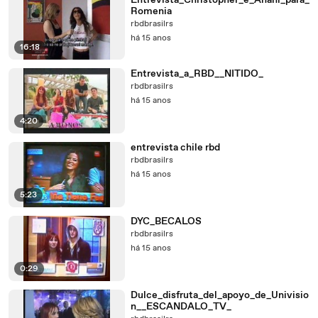
Entrevista_Christopher_e_Anahi_para_
Romenia
rbdbrasilrs
há 15 anos
16:18
Entrevista_a_RBD__NITIDO_
rbdbrasilrs
há 15 anos
4:20
entrevista chile rbd
rbdbrasilrs
há 15 anos
5:23
DYC_BECALOS
rbdbrasilrs
há 15 anos
0:29
Dulce_disfruta_del_apoyo_de_Univisio
n__ESCANDALO_TV_