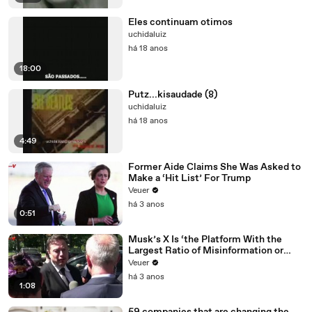
Eles continuam otimos
uchidaluiz
há 18 anos
18:00
Putz...kisaudade (8)
uchidaluiz
há 18 anos
4:49
Former Aide Claims She Was Asked to
Make a ‘Hit List’ For Trump
Veuer
há 3 anos
0:51
Musk’s X Is ‘the Platform With the
Largest Ratio of Misinformation or
Disinformation’ Amongst All Social
Veuer
Media Platforms
há 3 anos
1:08