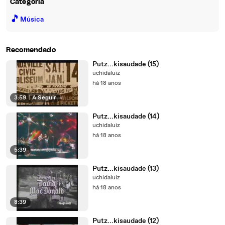
Categoria
🎵
Música
Recomendado
Putz...kisaudade (15)
uchidaluiz
há 18 anos
3:59
|
A Seguir
Putz...kisaudade (14)
uchidaluiz
há 18 anos
5:39
Putz...kisaudade (13)
uchidaluiz
há 18 anos
8:39
Putz...kisaudade (12)