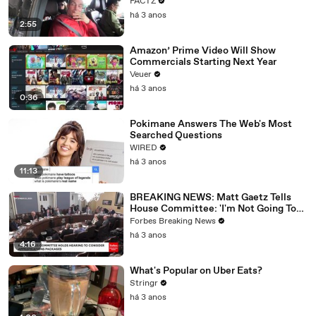
FACTZ
há 3 anos
2:55
Amazon’ Prime Video Will Show
Commercials Starting Next Year
Veuer
há 3 anos
0:36
Pokimane Answers The Web's Most
Searched Questions
WIRED
há 3 anos
11:13
BREAKING NEWS: Matt Gaetz Tells
House Committee: 'I'm Not Going To
Vote For A Continuing Resolution'
Forbes Breaking News
há 3 anos
4:16
What's Popular on Uber Eats?
Stringr
há 3 anos