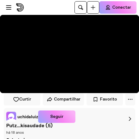
Pular para o player
Ir para o conteúdo principal
Conectar
Curtir
Compartilhar
Favorito
Seguir
uchidaluiz
Putz...kisaudade (5)
há 18 anos