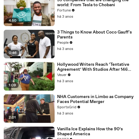
59 companies that are changing the
world: From Tesla to Chobani
Fortune
há 3 anos
4:50
3 Things to Know About Coco Gauff's
Parents
People
há 3 anos
0:46
Hollywood Writers Reach ‘Tentative
Agreement’ With Studios After 146
Day Strike
Veuer
há 3 anos
1:09
NHA Customers in Limbo as Company
Faces Potential Merger
SportsGrid
há 3 anos
2:01
Vanilla Ice Explains How the 90’s
Shaped America