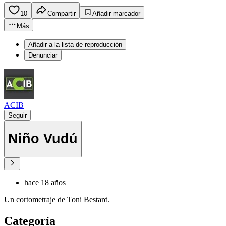
10
Compartir
Añadir marcador
Más
Añadir a la lista de reproducción
Denunciar
ACIB
Seguir
Niño Vudú
hace 18 años
Un cortometraje de Toni Bestard.
Categoría