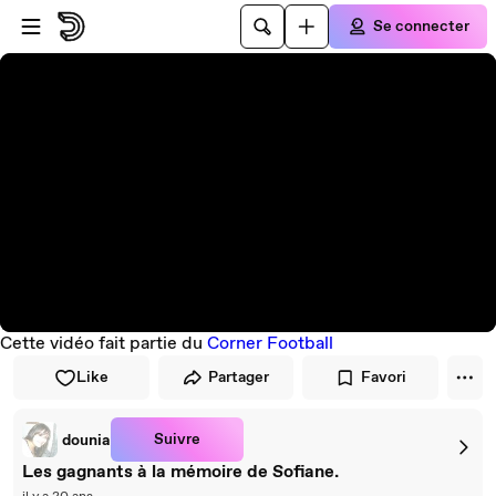
Passer au player
Passer au contenu principal
Se connecter
Cette vidéo fait partie du
Corner Football
Like
Partager
Favori
Suivre
dounia
Les gagnants à la mémoire de Sofiane.