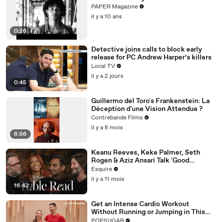
PAPER Magazine
il y a 10 ans
0:26
Detective joins calls to block early
release for PC Andrew Harper’s killers
Local TV
il y a 2 jours
0:45
Guillermo del Toro's Frankenstein: La
Déception d'une Vision Attendue ?
Contrebande Films
il y a 8 mois
6:56
Keanu Reeves, Keke Palmer, Seth
Rogen & Aziz Ansari Talk 'Good
Fortune' at Esquire’s Table Read
Esquire
il y a 11 mois
16:42
Get an Intense Cardio Workout
Without Running or Jumping in This
30-Minute Routine
POPSUGAR