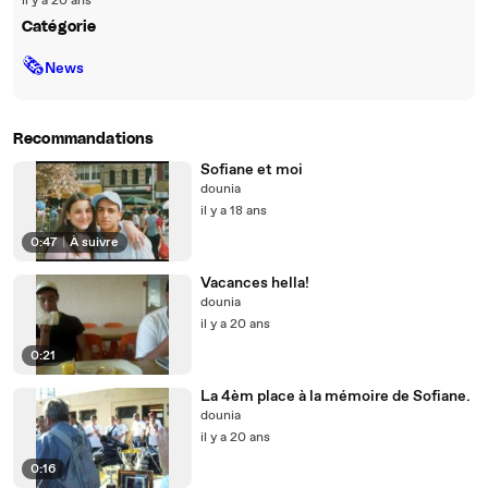
il y a 20 ans
Catégorie
🗞
News
Recommandations
Sofiane et moi
dounia
il y a 18 ans
0:47
|
À suivre
Vacances hella!
dounia
il y a 20 ans
0:21
La 4èm place à la mémoire de Sofiane.
dounia
il y a 20 ans
0:16