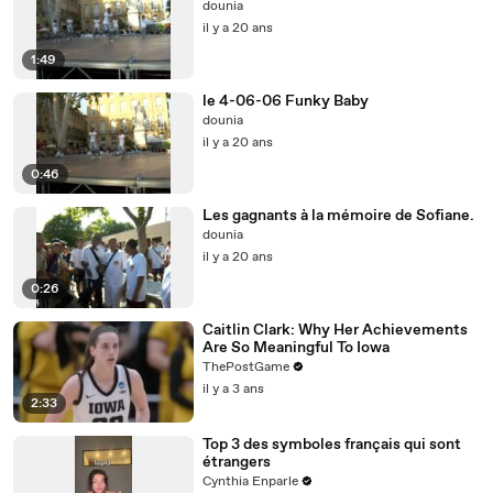
dounia
il y a 20 ans
1:49
le 4-06-06 Funky Baby
dounia
il y a 20 ans
0:46
Les gagnants à la mémoire de Sofiane.
dounia
il y a 20 ans
0:26
Caitlin Clark: Why Her Achievements
Are So Meaningful To Iowa
ThePostGame
il y a 3 ans
2:33
Top 3 des symboles français qui sont
étrangers
Cynthia Enparle