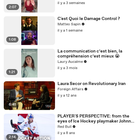
il y a 3 semaines
2:07
C'est Quoi le Damage Control ?
Matteo Sapin
il y a 1 semaine
1:08
La communication c’est bien, la
compréhension c’est mieux 😭
Laury Aucalme
il y a 3 mois
1:21
Laura Secor on Revolutionary Iran
Foreign Affairs
il y a 12 ans
6:41
PLAYER'S PERSPECTIVE: from the
eyes of Ice Hockey playmaker Johnny
Hughes.
Red Bull
il y a 8 ans
2:14