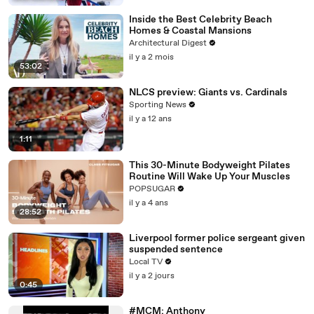
Inside the Best Celebrity Beach
Homes & Coastal Mansions
Architectural Digest
il y a 2 mois
53:02
NLCS preview: Giants vs. Cardinals
Sporting News
il y a 12 ans
1:11
This 30-Minute Bodyweight Pilates
Routine Will Wake Up Your Muscles
POPSUGAR
il y a 4 ans
28:52
Liverpool former police sergeant given
suspended sentence
Local TV
il y a 2 jours
0:45
#MCM: Anthony