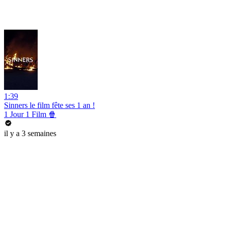
1:39
Sinners le film fête ses 1 an !
1 Jour 1 Film 🍿
il y a 3 semaines