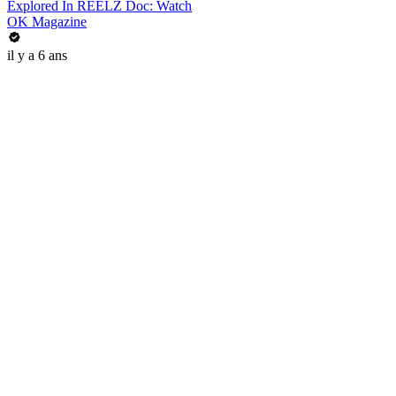
Explored In REELZ Doc: Watch
OK Magazine
il y a 6 ans