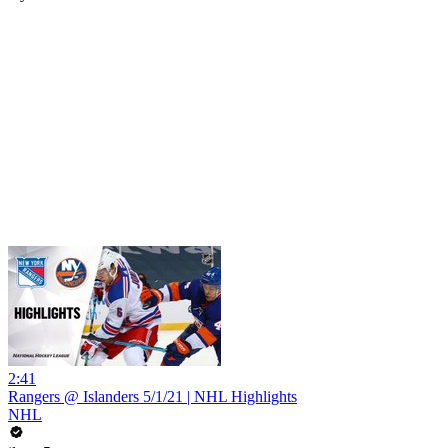
2:41
Rangers @ Islanders 5/1/21 | NHL Highlights
NHL