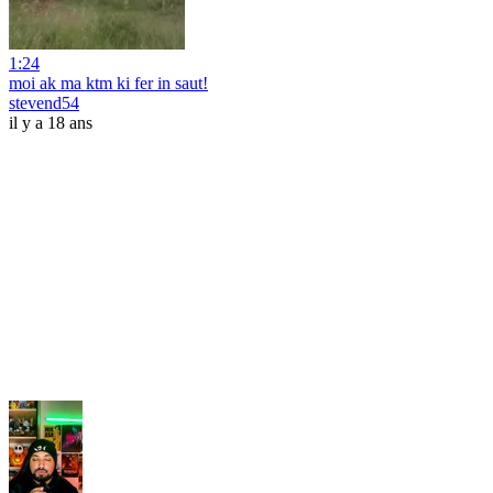
1:24
moi ak ma ktm ki fer in saut!
stevend54
il y a 18 ans