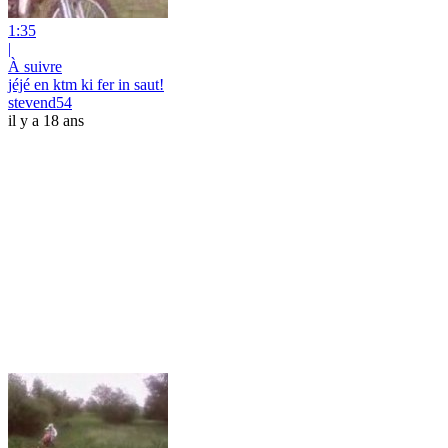
1:35
|
À suivre
jéjé en ktm ki fer in saut!
stevend54
il y a 18 ans