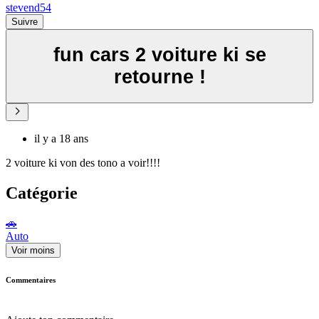
stevend54
Suivre
fun cars 2 voiture ki se
retourne !
il y a 18 ans
2 voiture ki von des tono a voir!!!!
Catégorie
🚗
Auto
Voir moins
Commentaires