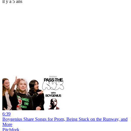
il y a 5 ans
6:39
Boygenius Share Songs for Prom, Being Stuck on the Runway, and
More
Pitchfork