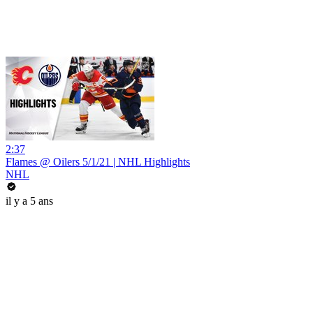
2:37
Flames @ Oilers 5/1/21 | NHL Highlights
NHL
il y a 5 ans