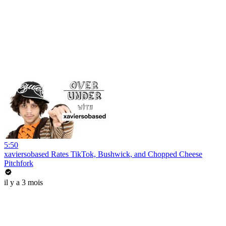
5:50
xaviersobased Rates TikTok, Bushwick, and Chopped Cheese
Pitchfork
il y a 3 mois