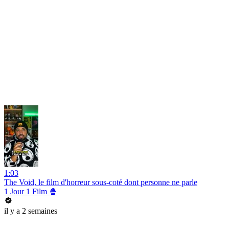
1:03
The Void, le film d'horreur sous-coté dont personne ne parle
1 Jour 1 Film 🍿
il y a 2 semaines