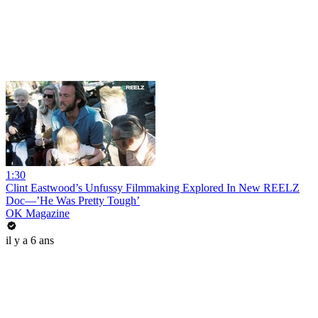
1:30
Clint Eastwood’s Unfussy Filmmaking Explored In New REELZ
Doc—’He Was Pretty Tough’
OK Magazine
il y a 6 ans