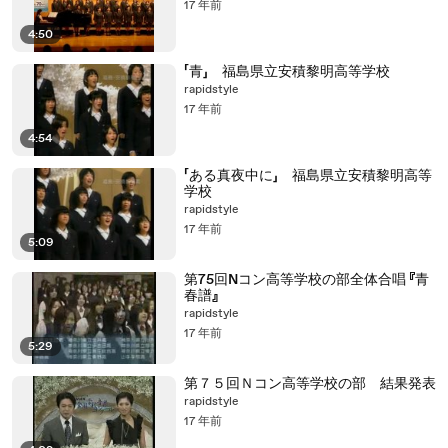
17 年前
4:50
「青」 福島県立安積黎明高等学校
rapidstyle
17 年前
4:54
「ある真夜中に」 福島県立安積黎明高等
学校
rapidstyle
17 年前
5:09
第75回Nコン高等学校の部全体合唱 『青
春譜』
rapidstyle
17 年前
5:29
第７５回Ｎコン高等学校の部 結果発表
rapidstyle
17 年前