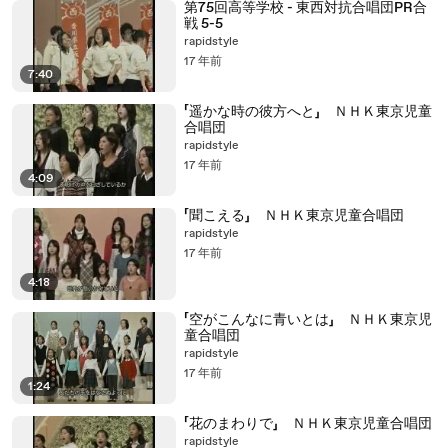
第75回高等学校 - 東西対抗合唱団PR合
戦 5-5
rapidstyle
17 年前
7:40
「遥かな時の彼方へと」 ＮＨＫ東京児童
合唱団
rapidstyle
17 年前
4:09
「聞こえる」 ＮＨＫ東京児童合唱団
rapidstyle
17 年前
4:18
「空がこんなに青いとは」 ＮＨＫ東京児
童合唱団
rapidstyle
17 年前
1:24
「花のまわりで」 ＮＨＫ東京児童合唱団
rapidstyle