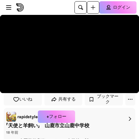
プレイヤーにスキップ
メインコンテンツにスキップ
ログイン
ブックマー
いいね
共有する
ク
+フォロー
rapidstyle
「天使と羊飼い」 山鹿市立山鹿中学校
18 年前