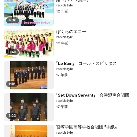
結 -ゆい-（混声）
rapidstyle
10 年前
4:06
ぼくらのエコー
rapidstyle
10 年前
3:40
「Le Bain」 コール・スピリタス
rapidstyle
17 年前
1:46
「Set Down Servant」 会津混声合唱団
rapidstyle
17 年前
3:23
宮崎学園高等学校合唱団 『手紙』
rapidstyle