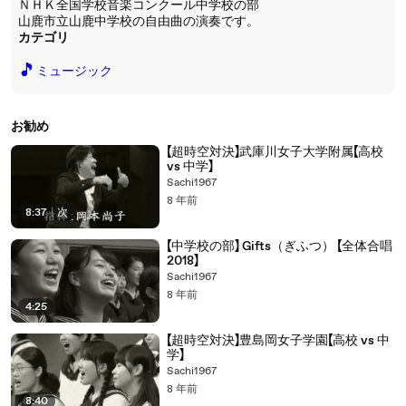
ＮＨＫ全国学校音楽コンクール中学校の部
山鹿市立山鹿中学校の自由曲の演奏です。
カテゴリ
🎵
ミュージック
お勧め
【超時空対決】武庫川女子大学附属【高校
vs 中学】
Sachi1967
8 年前
8:37
|
次
【中学校の部】 Gifts（ぎふつ） 【全体合唱
2018】
Sachi1967
8 年前
4:25
【超時空対決】豊島岡女子学園【高校 vs 中
学】
Sachi1967
8 年前
8:40