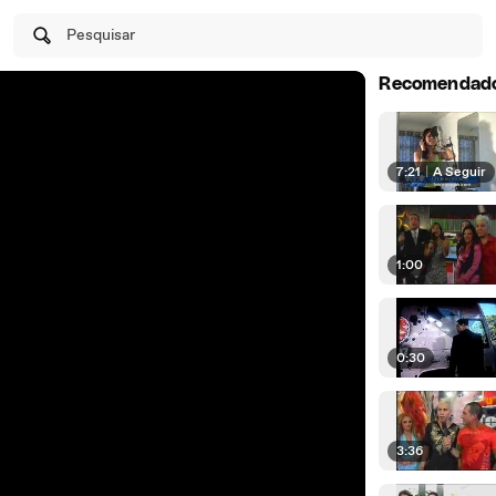
Pesquisar
Recomendad
7:21
|
A Seguir
1:00
0:30
3:36