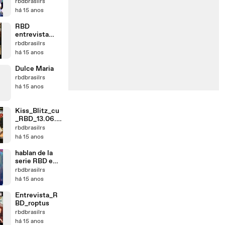
(Domingo
rbdbrasilrs
Legal)
há 15 anos
RBD
entrevista
espanha
rbdbrasilrs
há 15 anos
Dulce Maria
rbdbrasilrs
há 15 anos
Kiss_Blitz_cu
_RBD_13.06.2
007_-
rbdbrasilrs
_by_mirela24
há 15 anos
hablan de la
serie RBD en
HOY
rbdbrasilrs
há 15 anos
Entrevista_R
BD_roptus
rbdbrasilrs
há 15 anos