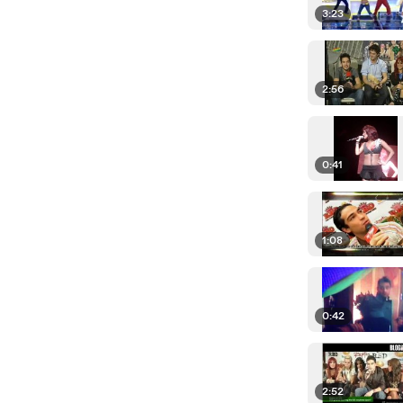
3:23
2:56
0:41
1:08
0:42
2:52