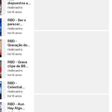
dispuestos a
todo por sus
rbdbrasilrs
fans (FAMA)
há 15 anos
RBD - Ser o
parecer
(CONFESION
rbdbrasilrs
ES EN
há 15 anos
CONCIERTO)
RBD -
Gravação do
último
rbdbrasilrs
capítulo da
há 15 anos
série
(Contodo)
RBD - Grava
clipe de BSM
no Castelo de
rbdbrasilrs
Drácula (La
há 15 anos
Oreja)
RBD -
Celestial
(CONFESION
rbdbrasilrs
ES EN
há 15 anos
CONCIERTO)
RBD - Aun
Hay Algo