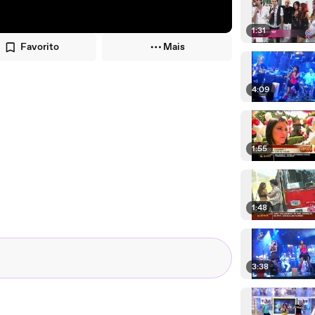
1:31
Favorito
Mais
4:09
1:55
1:48
3:38