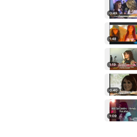
0:49
1:48
1:19
0:40
1:09