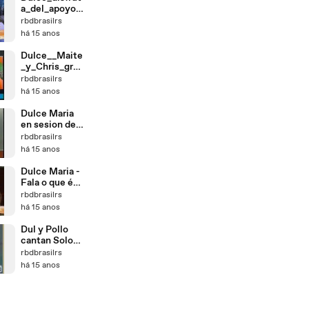
a_del_apoyo_
de_Univision_
rbdbrasilrs
_ESCANDAL
há 15 anos
O_TV_
Dulce__Maite
_y_Chris_grab
aron_tema_en
rbdbrasilrs
_ingles_para_l
há 15 anos
a_serie__1N_
Dulce Maria
en sesion de
fotos para
rbdbrasilrs
Revista
há 15 anos
Seventeen
(LA OREJA)
Dulce Maria -
Fala o que é
ser sexy para
rbdbrasilrs
ela (Escandalo
há 15 anos
TV)
Dul y Pollo
cantan Solo
para Ti
rbdbrasilrs
bastidores
há 15 anos