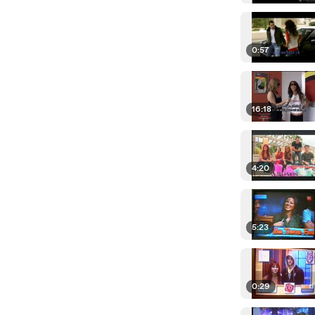
0:57
16:18
4:20
5:23
0:29