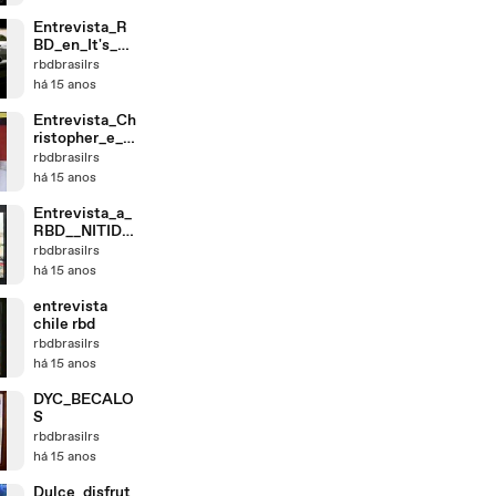
Entrevista_R
BD_en_It's_H
ot_E!_(RBDH
rbdbrasilrs
SMSTYLE.TK
há 15 anos
)
Entrevista_Ch
ristopher_e_A
nahi_para_Ro
rbdbrasilrs
menia
há 15 anos
Entrevista_a_
RBD__NITIDO
_
rbdbrasilrs
há 15 anos
entrevista
chile rbd
rbdbrasilrs
há 15 anos
DYC_BECALO
S
rbdbrasilrs
há 15 anos
Dulce_disfrut