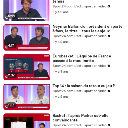
tennis
Sport24.com L’actu sport en vidéo
il y a 9 ans
5:44
Neymar Ballon d'or, président en porte
à faux, le titre... tous les enjeux
parisiens en Ligue des Champions
Sport24.com L’actu sport en vidéo
il y a 9 ans
4:17
Eurobasket : L'équipe de France
passée à la moulinette
Sport24.com L’actu sport en vidéo
il y a 9 ans
2:37
Top 14 : la saison du retour au jeu ?
Sport24.com L’actu sport en vidéo
il y a 9 ans
1:27
Basket : l'après Parker est-elle
convaincante
Sport24.com L’actu sport en vidéo