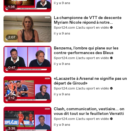
il y a 9 ans
1:36
La championne de VTT de descente
Myriam Nicole répond à notre
interview «Le Plus»
Sport24.com L’actu sport en vidéo
il y a 9 ans
2:07
Benzema, l'ombre qui plane sur les
contre-performances des Bleus
Sport24.com L’actu sport en vidéo
il y a 9 ans
0:47
«Lacazette à Arsenal ne signifie pas un
départ de Giroud»
Sport24.com L’actu sport en vidéo
il y a 9 ans
2:12
Clash, communication, vestiaire... on
vous dit tout sur le feuilleton Verratti
Sport24.com L’actu sport en vidéo
il y a 9 ans
3:35