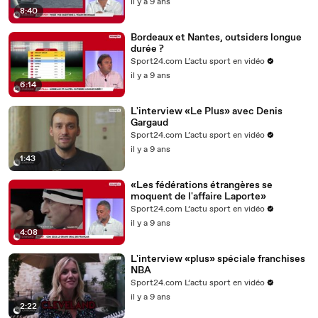
il y a 9 ans
8:40
Bordeaux et Nantes, outsiders longue
durée ?
Sport24.com L’actu sport en vidéo
il y a 9 ans
6:14
L'interview «Le Plus» avec Denis
Gargaud
Sport24.com L’actu sport en vidéo
il y a 9 ans
1:43
«Les fédérations étrangères se
moquent de l'affaire Laporte»
Sport24.com L’actu sport en vidéo
il y a 9 ans
4:08
L'interview «plus» spéciale franchises
NBA
Sport24.com L’actu sport en vidéo
il y a 9 ans
2:22