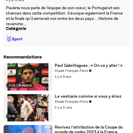
il y a 18 ans
Pauleta nous parle de l'équipe de son coeur, le Portugal et ses
chances dans cette compétition. Il évoque également la France
et la finale qu'il aimerait voir entre les deux pays... Histoire de
revanche...
Catégorie
🥇
Sport
Recommandations
Paul Gabrillagues : « On va y aller ! »
Stade Français Paris
il y a 9 ans
3:01
|
À suivre
Le vestiaire comme si vous y étiez
Stade Français Paris
il y a 11 ans
2:18
Revivez l'attribution de la Coupe du
monde de rugby 2023 à la France