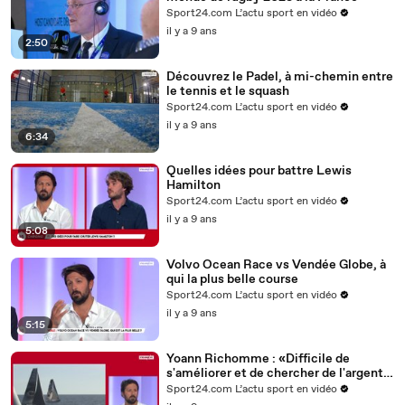
Sport24.com L’actu sport en vidéo
il y a 9 ans
2:50
Découvrez le Padel, à mi-chemin entre
le tennis et le squash
Sport24.com L’actu sport en vidéo
il y a 9 ans
6:34
Quelles idées pour battre Lewis
Hamilton
Sport24.com L’actu sport en vidéo
il y a 9 ans
5:08
Volvo Ocean Race vs Vendée Globe, à
qui la plus belle course
Sport24.com L’actu sport en vidéo
il y a 9 ans
5:15
Yoann Richomme : «Difficile de
s'améliorer et de chercher de l'argent
en même temps»
Sport24.com L’actu sport en vidéo