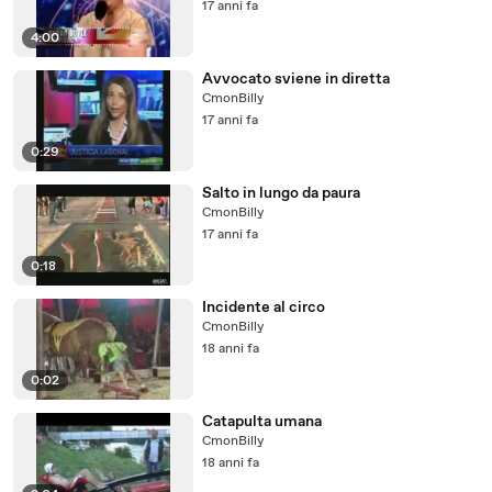
17 anni fa
4:00
Avvocato sviene in diretta
CmonBilly
17 anni fa
0:29
Salto in lungo da paura
CmonBilly
17 anni fa
0:18
Incidente al circo
CmonBilly
18 anni fa
0:02
Catapulta umana
CmonBilly
18 anni fa