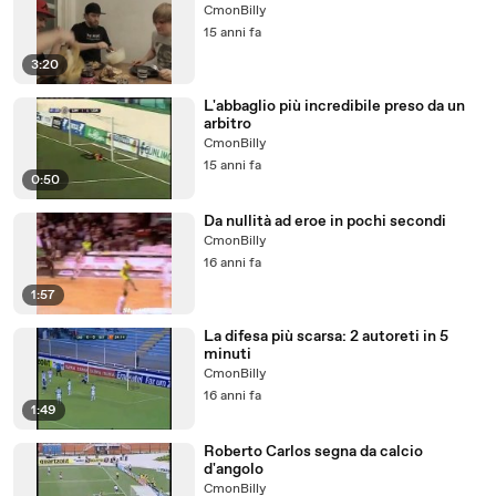
CmonBilly
15 anni fa
3:20
L'abbaglio più incredibile preso da un
arbitro
CmonBilly
15 anni fa
0:50
Da nullità ad eroe in pochi secondi
CmonBilly
16 anni fa
1:57
La difesa più scarsa: 2 autoreti in 5
minuti
CmonBilly
16 anni fa
1:49
Roberto Carlos segna da calcio
d'angolo
CmonBilly