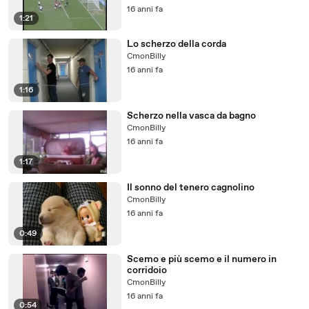
16 anni fa
1:21
Lo scherzo della corda
CmonBilly
16 anni fa
1:16
Scherzo nella vasca da bagno
CmonBilly
16 anni fa
1:17
Il sonno del tenero cagnolino
CmonBilly
16 anni fa
0:49
Scemo e più scemo e il numero in
corridoio
CmonBilly
16 anni fa
0:54