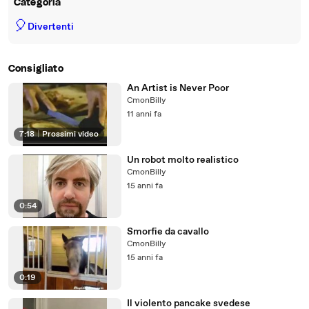
Categoria
🎈
Divertenti
Consigliato
An Artist is Never Poor
CmonBilly
11 anni fa
7:18
|
Prossimi video
Un robot molto realistico
CmonBilly
15 anni fa
0:54
Smorfie da cavallo
CmonBilly
15 anni fa
0:19
Il violento pancake svedese