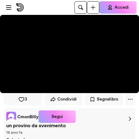
Vai al lettore
Passa al contenuto principale
Accedi
3
Condividi
Segnalibro
Segui
CmonBilly
un provino da svenimento
18 anni fa