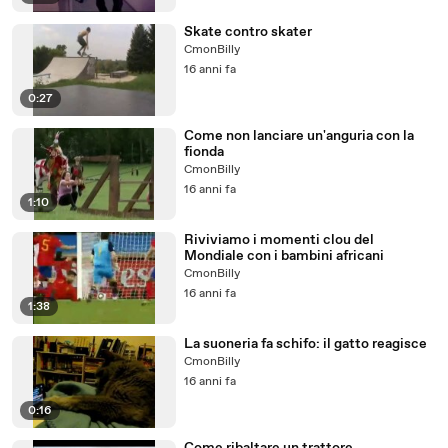
Skate contro skater
CmonBilly
16 anni fa
0:27
Come non lanciare un'anguria con la
fionda
CmonBilly
16 anni fa
1:10
Riviviamo i momenti clou del
Mondiale con i bambini africani
CmonBilly
16 anni fa
1:38
La suoneria fa schifo: il gatto reagisce
CmonBilly
16 anni fa
0:16