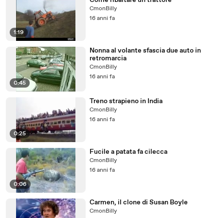
Come ribaltare un trattore
CmonBilly
16 anni fa
1:19
Nonna al volante sfascia due auto in
retromarcia
CmonBilly
16 anni fa
0:45
Treno strapieno in India
CmonBilly
16 anni fa
0:25
Fucile a patata fa cilecca
CmonBilly
16 anni fa
0:06
Carmen, il clone di Susan Boyle
CmonBilly