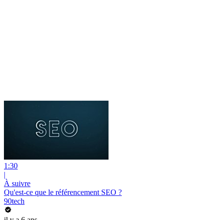
1:30
|
À suivre
Qu'est-ce que le référencement SEO ?
90tech
il y a 6 ans