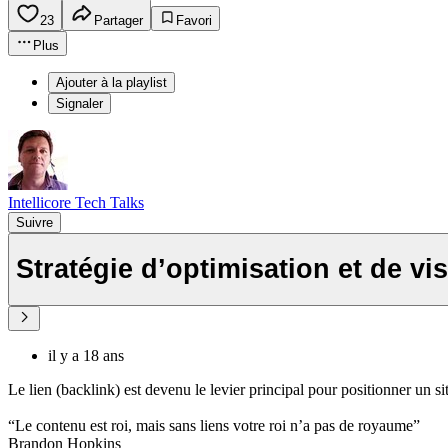
23
Partager
Favori
Plus
Ajouter à la playlist
Signaler
Intellicore Tech Talks
Suivre
Stratégie d’optimisation et de vis
il y a 18 ans
Le lien (backlink) est devenu le levier principal pour positionner un 
“Le contenu est roi, mais sans liens votre roi n’a pas de royaume”
Brandon Hopkins