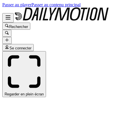
Passer au player
Passer au contenu principal
Rechercher
Se connecter
Regarder en plein écran