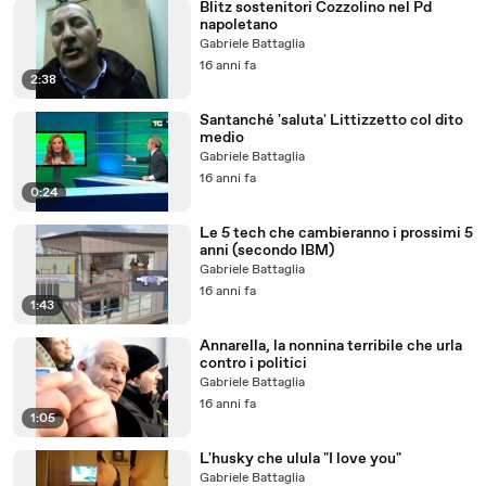
Blitz sostenitori Cozzolino nel Pd
napoletano
Gabriele Battaglia
16 anni fa
2:38
Santanché 'saluta' Littizzetto col dito
medio
Gabriele Battaglia
16 anni fa
0:24
Le 5 tech che cambieranno i prossimi 5
anni (secondo IBM)
Gabriele Battaglia
16 anni fa
1:43
Annarella, la nonnina terribile che urla
contro i politici
Gabriele Battaglia
16 anni fa
1:05
L'husky che ulula "I love you"
Gabriele Battaglia