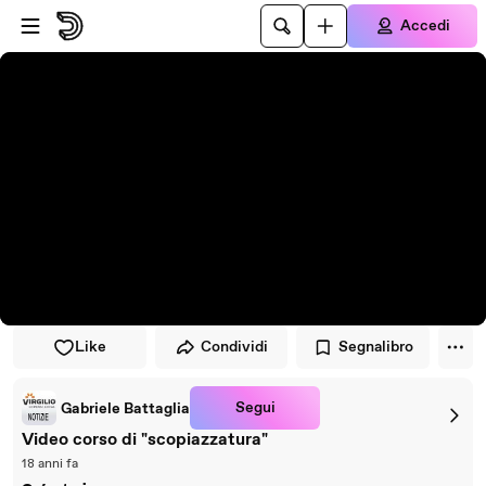
Vai al lettore
Passa al contenuto principale
Accedi
Like
Condividi
Segnalibro
Segui
Gabriele Battaglia
Video corso di "scopiazzatura"
18 anni fa