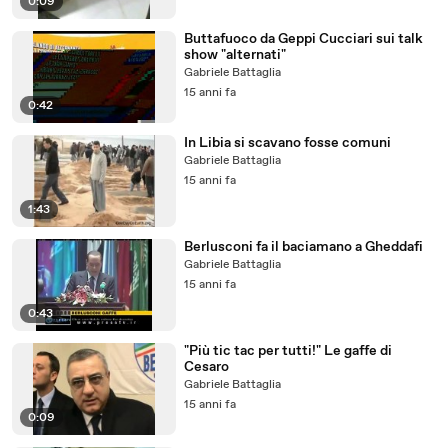
0:09
Buttafuoco da Geppi Cucciari sui talk
show "alternati"
Gabriele Battaglia
15 anni fa
0:42
In Libia si scavano fosse comuni
Gabriele Battaglia
15 anni fa
1:43
Berlusconi fa il baciamano a Gheddafi
Gabriele Battaglia
15 anni fa
0:43
"Più tic tac per tutti!" Le gaffe di
Cesaro
Gabriele Battaglia
15 anni fa
0:09