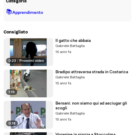
Categoria
📚
Apprendimento
Consigliato
Il gatto che abbaia
Gabriele Battaglia
15 anni fa
0:23
|
Prossimi video
Bradipo attraversa strada in Costarica
Gabriele Battaglia
15 anni fa
1:19
Bersani: non siamo qui ad asciugar gli
scogli
Gabriele Battaglia
15 anni fa
0:18
Voragine in piazza a Stoccolma