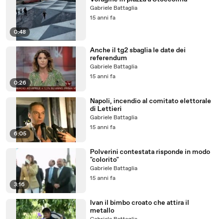
Gabriele Battaglia
15 anni fa
0:48
Anche il tg2 sbaglia le date dei
referendum
Gabriele Battaglia
15 anni fa
0:26
Napoli, incendio al comitato elettorale
di Lettieri
Gabriele Battaglia
15 anni fa
6:05
Polverini contestata risponde in modo
"colorito"
Gabriele Battaglia
15 anni fa
3:16
Ivan il bimbo croato che attira il
metallo