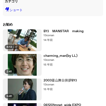
カテゴリ
🎥
ショート
お勧め
BYJ MANSTAR making
13conan
14 年前
6:13
|
次
charming_man(by LL)
13conan
15 年前
2:41
2003釜山舞台挨拶BYJ
13conan
15 年前
5:41
061201mnet_wide EXPO