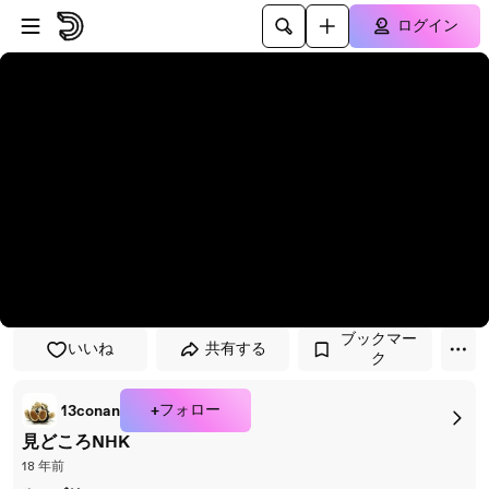
プレイヤーにスキップ
メインコンテンツにスキップ
ログイン
ブックマー
いいね
共有する
ク
+フォロー
13conan
見どころNHK
18 年前