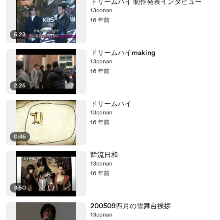
ドリームハイ 制作発表インタビュー
13conan
16 年前
5:23
ドリームハイmaking
13conan
16 年前
2:25
ドリームハイ
13conan
16 年前
0:45
韓流日和
13conan
16 年前
3:50
200509四月の雪舞台挨拶
13conan