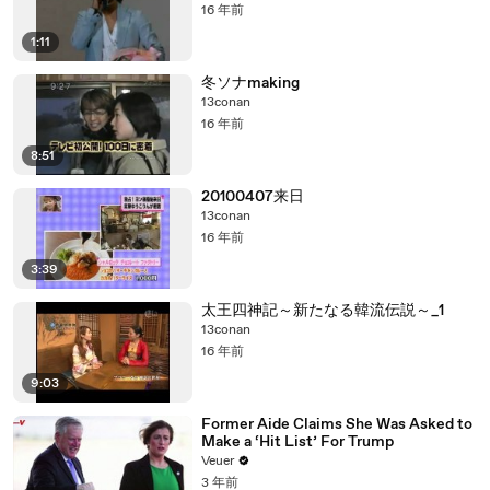
16 年前
1:11
冬ソナmaking
13conan
16 年前
8:51
20100407来日
13conan
16 年前
3:39
太王四神記～新たなる韓流伝説～_1
13conan
16 年前
9:03
Former Aide Claims She Was Asked to
Make a ‘Hit List’ For Trump
Veuer
3 年前