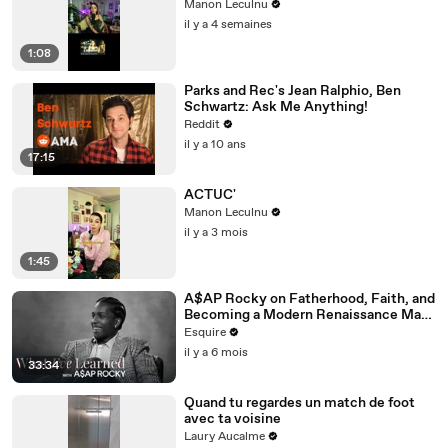
Manon Leculnu
il y a 4 semaines
1:08
Parks and Rec's Jean Ralphio, Ben
Schwartz: Ask Me Anything!
Reddit
il y a 10 ans
17:15
ACTUC'
Manon Leculnu
il y a 3 mois
1:45
A$AP Rocky on Fatherhood, Faith, and
Becoming a Modern Renaissance Man |
What I’ve Learned | Esquire
Esquire
il y a 6 mois
33:34
Quand tu regardes un match de foot
avec ta voisine
Laury Aucalme