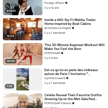
Foreign Affairs
il y a 12 ans
6:14:51
Inside a 465-Sq-Ft Malibu Trailer
Home Inspired by Boat Cabins
Architectural Digest
il y a 7 semaines
15:04
This 30-Minute Superset Workout Will
Make You Feel the Burn
POPSUGAR
il y a 4 ans
30:39
Est ce qu’on en parle des châteaux
autour de Paris ? Invitation *
@dolceversailles
Cynthia Enparle
il y a 7 semaines
1:36
Celebs Reveal Their Favorite Outfits
Growing Up on the Met Gala Red
Carpet
POPSUGAR Fashion