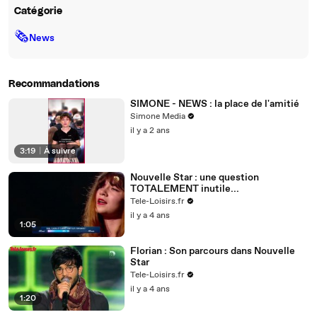
Catégorie
🗞
News
Recommandations
SIMONE - NEWS : la place de l'amitié
Simone Media
il y a 2 ans
3:19
|
À suivre
Nouvelle Star : une question
TOTALEMENT inutile...
Tele-Loisirs.fr
il y a 4 ans
1:05
Florian : Son parcours dans Nouvelle
Star
Tele-Loisirs.fr
il y a 4 ans
1:20