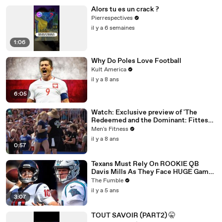
Alors tu es un crack ?
Pierrespectives
il y a 6 semaines
1:06
Why Do Poles Love Football
Kult America
il y a 8 ans
6:05
Watch: Exclusive preview of 'The
Redeemed and the Dominant: Fittest
on Earth'
Men's Fitness
il y a 8 ans
0:57
Texans Must Rely On ROOKIE QB
Davis Mills As They Face HUGE Game
Against The Panthers: TNF Preview
The Fumble
il y a 5 ans
3:07
TOUT SAVOIR (PART2) 🤫