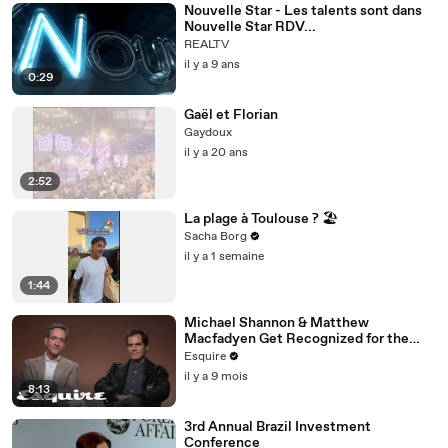
Nouvelle Star - Les talents sont dans
Nouvelle Star RDV...
REALTV
il y a 9 ans
0:29
Gaël et Florian
Gaydoux
il y a 20 ans
2:52
La plage à Toulouse ? 🏖️
Sacha Borg
il y a 1 semaine
1:44
Michael Shannon & Matthew
Macfadyen Get Recognized for the
Wrong Roles | Inquiring Minds | Esquire
Esquire
il y a 9 mois
8:13
3rd Annual Brazil Investment
Conference