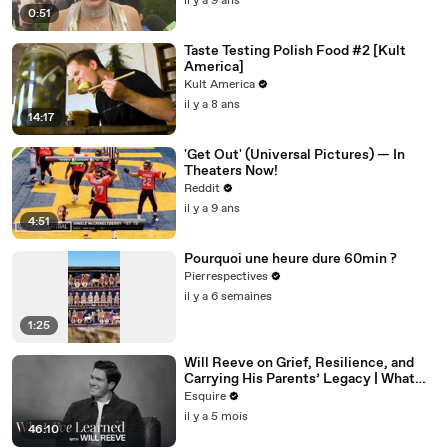
il y a 9 ans
0:51
Taste Testing Polish Food #2 [Kult
America]
Kult America
il y a 8 ans
14:17
'Get Out' (Universal Pictures) — In
Theaters Now!
Reddit
il y a 9 ans
4:51
Pourquoi une heure dure 60min ?
Pierrespectives
il y a 6 semaines
1:25
Will Reeve on Grief, Resilience, and
Carrying His Parents’ Legacy | What
I’ve Learned | Esquire
Esquire
il y a 5 mois
46:10