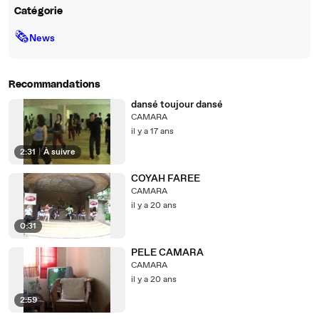
Catégorie
🗞
News
Recommandations
dansé toujour dansé
CAMARA
il y a 17 ans
2:31
|
À suivre
COYAH FAREE
CAMARA
il y a 20 ans
0:31
PELE CAMARA
CAMARA
il y a 20 ans
2:59