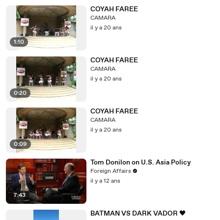
COYAH FAREE
CAMARA
il y a 20 ans
1:10
COYAH FAREE
CAMARA
il y a 20 ans
0:20
COYAH FAREE
CAMARA
il y a 20 ans
0:09
Tom Donilon on U.S. Asia Policy
Foreign Affairs
il y a 12 ans
7:43
BATMAN VS DARK VADOR 🖤