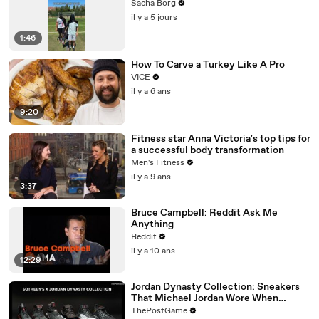
Sacha Borg
il y a 5 jours
1:46
How To Carve a Turkey Like A Pro
VICE
il y a 6 ans
9:20
Fitness star Anna Victoria's top tips for
a successful body transformation
Men's Fitness
il y a 9 ans
3:37
Bruce Campbell: Reddit Ask Me
Anything
Reddit
il y a 10 ans
12:29
Jordan Dynasty Collection: Sneakers
That Michael Jordan Wore When
Winning Six NBA Titles
ThePostGame