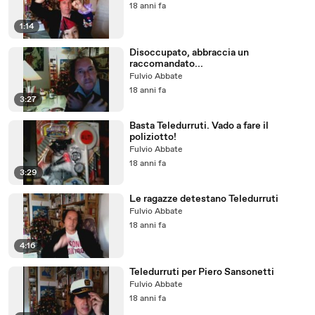
18 anni fa
1:14
Disoccupato, abbraccia un
raccomandato...
Fulvio Abbate
18 anni fa
3:27
Basta Teledurruti. Vado a fare il
poliziotto!
Fulvio Abbate
18 anni fa
3:29
Le ragazze detestano Teledurruti
Fulvio Abbate
18 anni fa
4:16
Teledurruti per Piero Sansonetti
Fulvio Abbate
18 anni fa