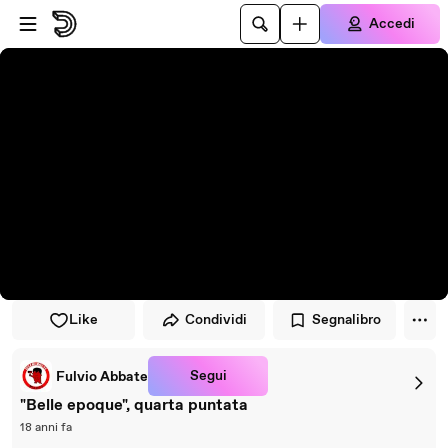
Vai al lettore
Passa al contenuto principale
Accedi
Like
Condividi
Segnalibro
Segui
Fulvio Abbate
"Belle epoque", quarta puntata
18 anni fa