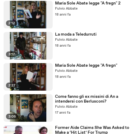
Maria Sole Abate legge "A fregn" 2
Fulvio Abbate
18 anni fa
2:12
La moda a Teledurruti
Fulvio Abbate
18 anni fa
3:12
Maria Sole Abate legge "A fregn"
Fulvio Abbate
18 anni fa
2:27
Come fanno gli ex missini di An a
intendersi con Berlusconi?
Fulvio Abbate
17 anni fa
3:05
Former Aide Claims She Was Asked to
Make a ‘Hit List’ For Trump