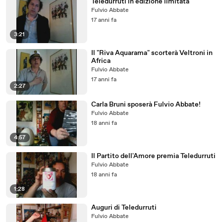
Teledurruti in edizione limitata
Fulvio Abbate
17 anni fa
3:21
Il "Riva Aquarama" scorterà Veltroni in
Africa
Fulvio Abbate
17 anni fa
2:27
Carla Bruni sposerà Fulvio Abbate!
Fulvio Abbate
18 anni fa
4:57
Il Partito dell'Amore premia Teledurruti
Fulvio Abbate
18 anni fa
1:28
Auguri di Teledurruti
Fulvio Abbate