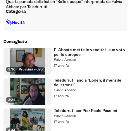
Quarta puntata della fiction "Belle epoque" interpretata da Fulvio
Abbate per Teledurruti.
Categoria
🗞
Novità
Consigliato
F. Abbate mette in vendita il suo voto
per le europee
Fulvio Abbate
17 anni fa
3:36
|
Prossimi video
Teledurruti lancia "Loden, il mensile
dei stronzi"
Fulvio Abbate
17 anni fa
3:24
Teledurruti per Pier Paolo Pasolini
Fulvio Abbate
17 anni fa
4:44