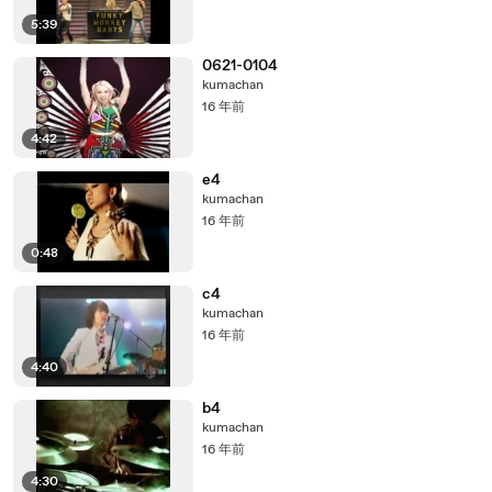
5:39
0621-0104
kumachan
16 年前
4:42
e4
kumachan
16 年前
0:48
c4
kumachan
16 年前
4:40
b4
kumachan
16 年前
4:30