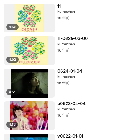
11
kumachan
16 年前
4:52
ff-0625-03-00
kumachan
16 年前
4:52
0624-01-04
kumachan
16 年前
4:51
p0622-04-04
kumachan
16 年前
4:13
y0622-01-01