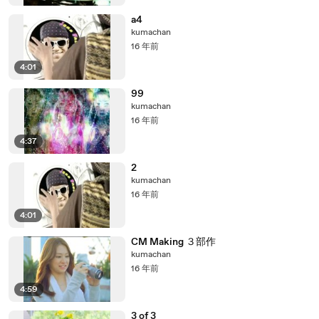
a4
kumachan
16 年前
4:01
99
kumachan
16 年前
4:37
2
kumachan
16 年前
4:01
CM Making ３部作
kumachan
16 年前
4:59
3 of 3