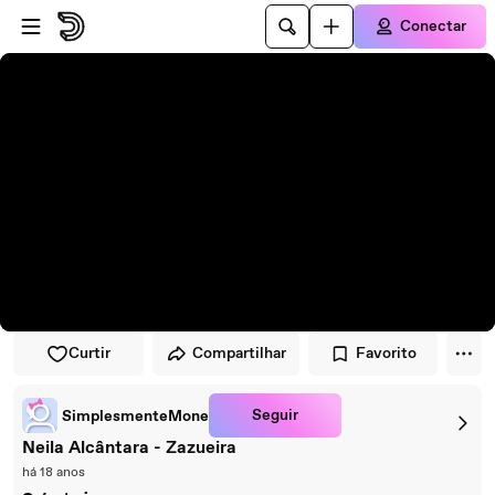
Pular para o player
Ir para o conteúdo principal
Conectar
Curtir
Compartilhar
Favorito
Seguir
SimplesmenteMone
Neila Alcântara - Zazueira
há 18 anos