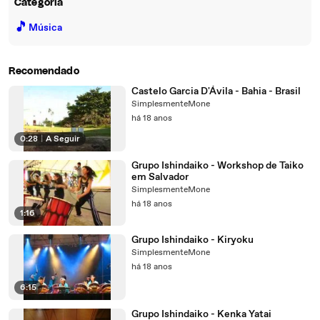
Categoria
🎵
Música
Recomendado
Castelo Garcia D'Ávila - Bahia - Brasil
SimplesmenteMone
há 18 anos
0:28
|
A Seguir
Grupo Ishindaiko - Workshop de Taiko
em Salvador
SimplesmenteMone
há 18 anos
1:16
Grupo Ishindaiko - Kiryoku
SimplesmenteMone
há 18 anos
6:15
Grupo Ishindaiko - Kenka Yatai