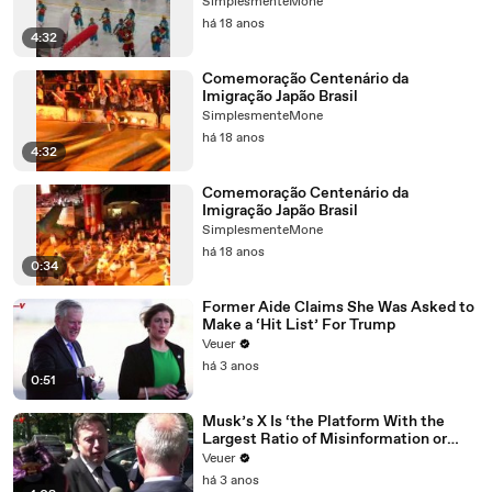
SimplesmenteMone
há 18 anos
4:32
Comemoração Centenário da
Imigração Japão Brasil
SimplesmenteMone
há 18 anos
4:32
Comemoração Centenário da
Imigração Japão Brasil
SimplesmenteMone
há 18 anos
0:34
Former Aide Claims She Was Asked to
Make a ‘Hit List’ For Trump
Veuer
há 3 anos
0:51
Musk’s X Is ‘the Platform With the
Largest Ratio of Misinformation or
Disinformation’ Amongst All Social
Veuer
Media Platforms
há 3 anos