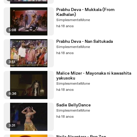
Prabhu Deva - Mukkala (From
Kadhalan)
SimplesmenteMone
há 18 anos
5:08
Prabhu Deva - Nan Saltukada
SimplesmenteMone
há 18 anos
3:51
Malice Mizer - Mayonaka ni kawashita
yakusoku
SimplesmenteMone
há 18 anos
6:36
Sadie BellyDance
SimplesmenteMone
há 18 anos
3:31