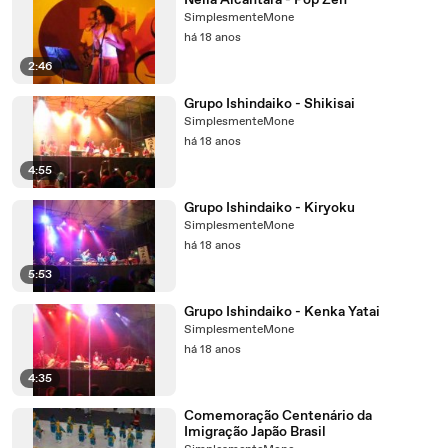
Neila Alcantara - Pop Zen
SimplesmenteMone
há 18 anos
2:46
Grupo Ishindaiko - Shikisai
SimplesmenteMone
há 18 anos
4:55
Grupo Ishindaiko - Kiryoku
SimplesmenteMone
há 18 anos
5:53
Grupo Ishindaiko - Kenka Yatai
SimplesmenteMone
há 18 anos
4:35
Comemoração Centenário da
Imigração Japão Brasil