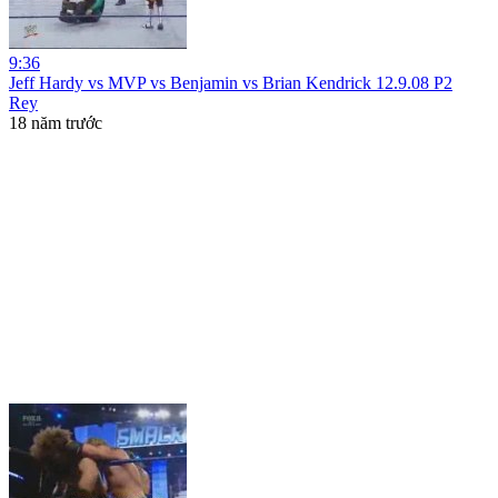
9:36
Jeff Hardy vs MVP vs Benjamin vs Brian Kendrick 12.9.08 P2
Rey
18 năm trước