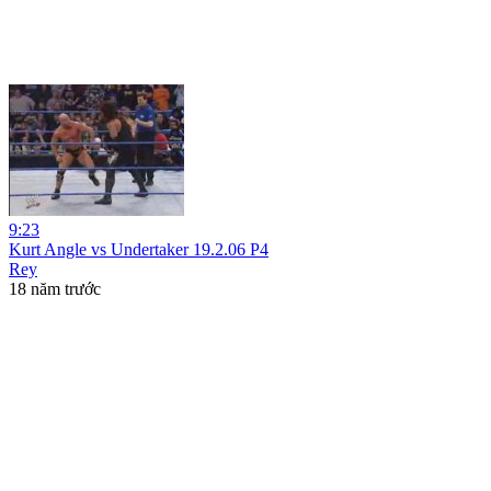
9:23
Kurt Angle vs Undertaker 19.2.06 P4
Rey
18 năm trước