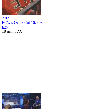
2:02
ECW's Quick Cut 16.9.08
Rey
18 năm trước