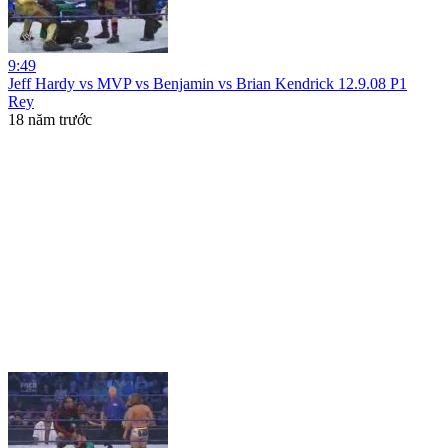
9:49
Jeff Hardy vs MVP vs Benjamin vs Brian Kendrick 12.9.08 P1
Rey
18 năm trước