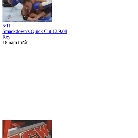
5:11
Smackdown's Quick Cut 12.9.08
Rey
18 năm trước