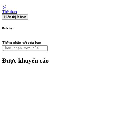
🥇
Thể thao
Hiển thị ít hơn
Bình luận
Thêm nhận xét của bạn
Được khuyến cáo