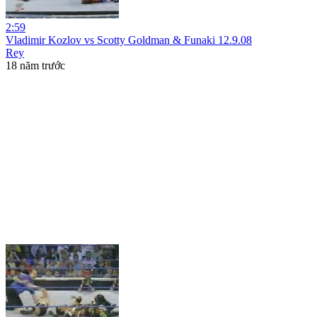
2:59
Vladimir Kozlov vs Scotty Goldman & Funaki 12.9.08
Rey
18 năm trước