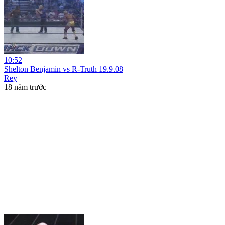
10:52
Shelton Benjamin vs R-Truth 19.9.08
Rey
18 năm trước