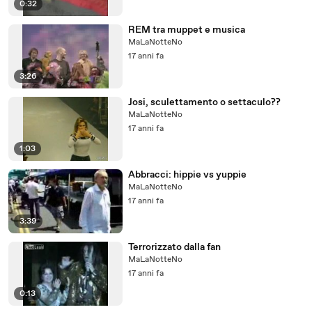
0:32
REM tra muppet e musica
MaLaNotteNo
17 anni fa
3:26
Josi, sculettamento o settaculo??
MaLaNotteNo
17 anni fa
1:03
Abbracci: hippie vs yuppie
MaLaNotteNo
17 anni fa
3:39
Terrorizzato dalla fan
MaLaNotteNo
17 anni fa
0:13