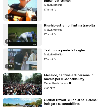
Impanicatissimo!
MaLaNotteNo
17 anni fa
2:18
Rischio estremo: fantina travolta
MaLaNotteNo
17 anni fa
1:14
Testimone perde le braghe
MaLaNotteNo
17 anni fa
3:19
Messico, centinaia di persone in
marcia per il Cannabis Day
Gazzetta di Parma
2 anni fa
1:28
Ciclisti travolti e uccisi nel Barese:
indagato automobilista