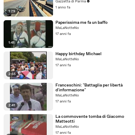
Gazzetta di Parma
1 anno fa
1:29
Paperissima me fa un baffo
MaLaNotteNo
17 anni fa
1:41
Happy birthday Michael
MaLaNotteNo
17 anni fa
2:55
Franceschini: "Battaglia per libertà
d'informazione"
MaLaNotteNo
17 anni fa
2:41
La commovente tomba di Giacomo
Matteotti
MaLaNotteNo
17 anni fa