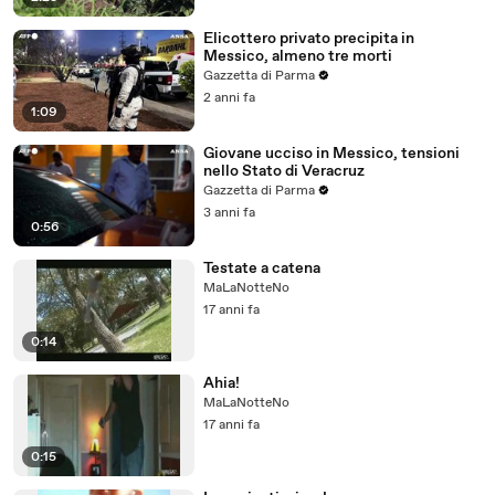
Elicottero privato precipita in
Messico, almeno tre morti
Gazzetta di Parma
2 anni fa
1:09
Giovane ucciso in Messico, tensioni
nello Stato di Veracruz
Gazzetta di Parma
3 anni fa
0:56
Testate a catena
MaLaNotteNo
17 anni fa
0:14
Ahia!
MaLaNotteNo
17 anni fa
0:15