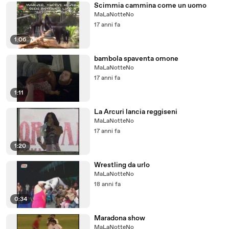
Scimmia cammina come un uomo
MaLaNotteNo
17 anni fa
1:06
bambola spaventa omone
MaLaNotteNo
17 anni fa
1:11
La Arcuri lancia reggiseni
MaLaNotteNo
17 anni fa
1:20
Wrestling da urlo
MaLaNotteNo
18 anni fa
0:34
Maradona show
MaLaNotteNo