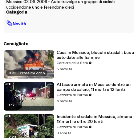
Messico 03.06.2008 - Auto travolge un gruppo di ciclisti
uccidendone uno e ferendone dieci
Categoria
🗞
Novità
Consigliato
Caos in Messico, blocchi stradali: bus a
auto date alle fiamme
Corriere della Sera
5 mesi fa
0:32
|
Prossimi video
Attacco armato in Messico dentro un
campo da calcio, 11 morti e 12 feriti
Gazzetta di Parma
6 mesi fa
1:17
Incidente stradale in Messico, almeno
18 morti e oltre 20 feriti
Gazzetta di Parma
3 anni fa
2:23