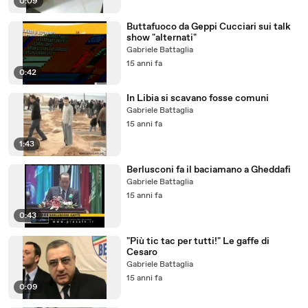
0:09
Buttafuoco da Geppi Cucciari sui talk
show "alternati"
Gabriele Battaglia
15 anni fa
0:42
In Libia si scavano fosse comuni
Gabriele Battaglia
15 anni fa
1:43
Berlusconi fa il baciamano a Gheddafi
Gabriele Battaglia
15 anni fa
0:43
"Più tic tac per tutti!" Le gaffe di
Cesaro
Gabriele Battaglia
15 anni fa
0:09