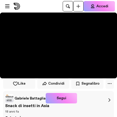
Vai al lettore
Passa al contenuto principale
Accedi
Like
Condividi
Segnalibro
Segui
Gabriele Battaglia
Snack di insetti in Asia
18 anni fa