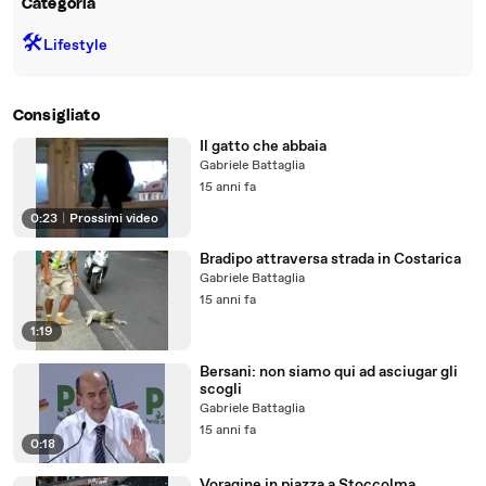
Categoria
🛠️
Lifestyle
Consigliato
Il gatto che abbaia
Gabriele Battaglia
15 anni fa
0:23
|
Prossimi video
Bradipo attraversa strada in Costarica
Gabriele Battaglia
15 anni fa
1:19
Bersani: non siamo qui ad asciugar gli
scogli
Gabriele Battaglia
15 anni fa
0:18
Voragine in piazza a Stoccolma