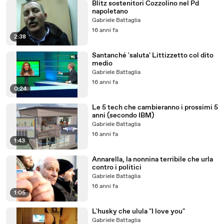
Blitz sostenitori Cozzolino nel Pd
napoletano
Gabriele Battaglia
16 anni fa
2:38
Santanché 'saluta' Littizzetto col dito
medio
Gabriele Battaglia
16 anni fa
0:24
Le 5 tech che cambieranno i prossimi 5
anni (secondo IBM)
Gabriele Battaglia
16 anni fa
1:43
Annarella, la nonnina terribile che urla
contro i politici
Gabriele Battaglia
16 anni fa
1:05
L'husky che ulula "I love you"
Gabriele Battaglia