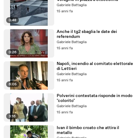
Gabriele Battaglia
15 anni fa
0:48
Anche il tg2 sbaglia le date dei
referendum
Gabriele Battaglia
15 anni fa
0:26
Napoli, incendio al comitato elettorale
di Lettieri
Gabriele Battaglia
15 anni fa
6:05
Polverini contestata risponde in modo
"colorito"
Gabriele Battaglia
15 anni fa
3:16
Ivan il bimbo croato che attira il
metallo