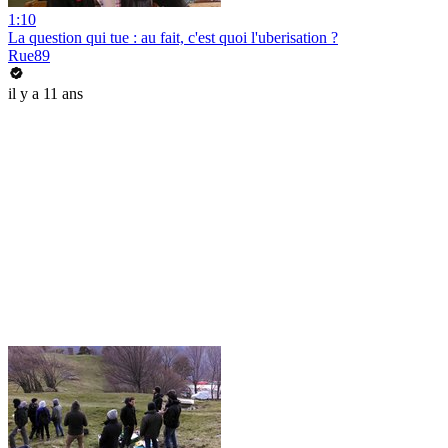
1:10
La question qui tue : au fait, c'est quoi l'uberisation ?
Rue89
il y a 11 ans