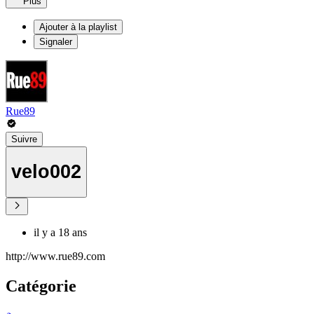
Plus
Ajouter à la playlist
Signaler
Rue89
Suivre
velo002
il y a 18 ans
http://www.rue89.com
Catégorie