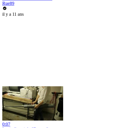
Rue89
il y a 11 ans
0:07