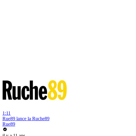
1:11
Rue89 lance la Ruche89
Rue89
il y a 11 ans