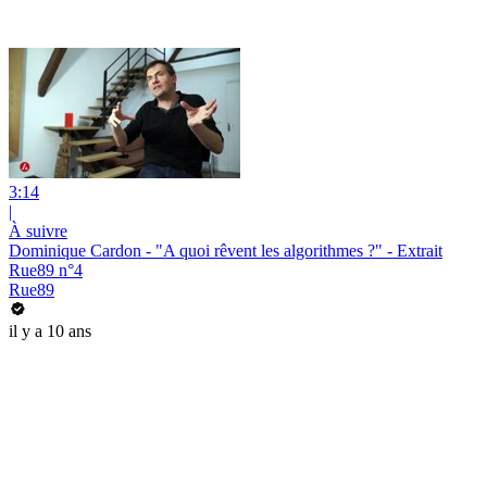
3:14
|
À suivre
Dominique Cardon - "A quoi rêvent les algorithmes ?" - Extrait
Rue89 n°4
Rue89
il y a 10 ans