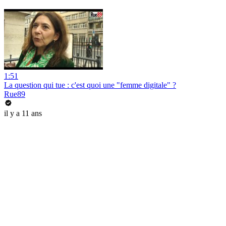
1:51
La question qui tue : c'est quoi une "femme digitale" ?
Rue89
il y a 11 ans