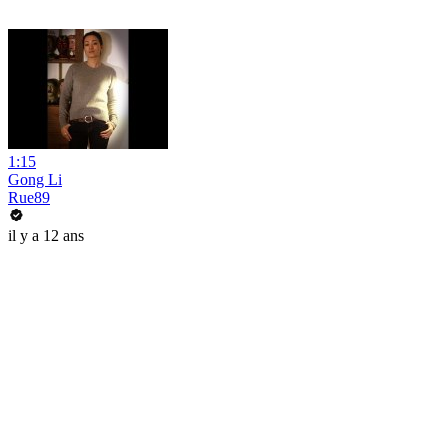
1:15
Gong Li
Rue89
il y a 12 ans