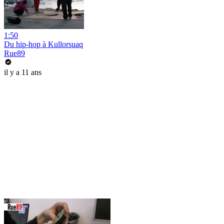
1:50
Du hip-hop à Kullorsuaq
Rue89
il y a 11 ans