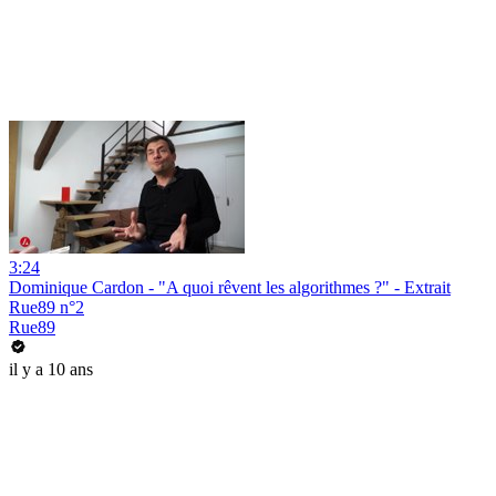
3:24
Dominique Cardon - "A quoi rêvent les algorithmes ?" - Extrait
Rue89 n°2
Rue89
il y a 10 ans