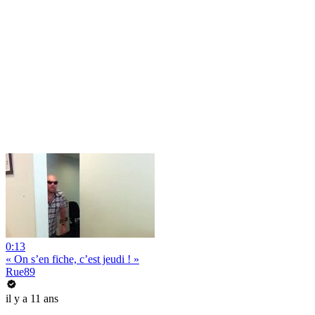
0:13
« On s’en fiche, c’est jeudi ! »
Rue89
il y a 11 ans