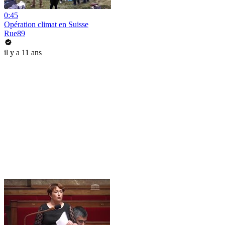
0:45
Opération climat en Suisse
Rue89
il y a 11 ans