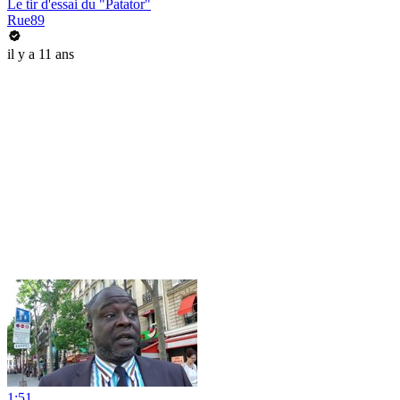
Le tir d'essai du "Patator"
Rue89
il y a 11 ans
1:51