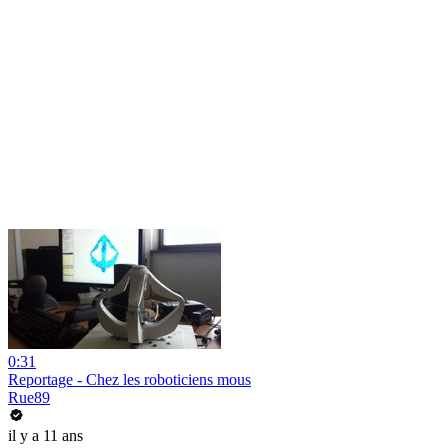
0:31
Reportage - Chez les roboticiens mous
Rue89
il y a 11 ans