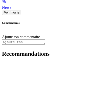
🗞
News
Voir moins
Commentaires
Ajoute ton commentaire
Recommandations