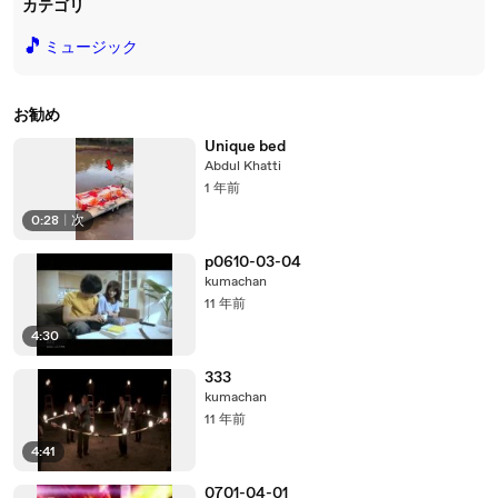
カテゴリ
🎵
ミュージック
お勧め
Unique bed
Abdul Khatti
1 年前
0:28
|
次
p0610-03-04
kumachan
11 年前
4:30
333
kumachan
11 年前
4:41
0701-04-01