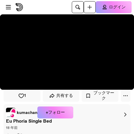
プレイヤーにスキップ
メインコンテンツにスキップ
ログイン
ブックマー
1
共有する
ク
+フォロー
kumachan
Eu Phoria Single Bed
18 年前