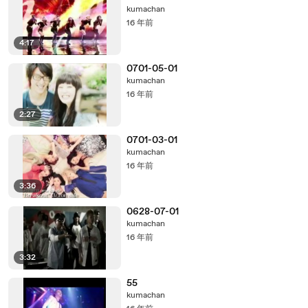
kumachan
16 年前
4:17
0701-05-01
kumachan
16 年前
2:27
0701-03-01
kumachan
16 年前
3:36
0628-07-01
kumachan
16 年前
3:32
55
kumachan