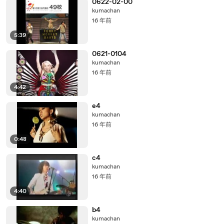
0622-02-00
kumachan
16 年前
5:39
0621-0104
kumachan
16 年前
4:42
e4
kumachan
16 年前
0:48
c4
kumachan
16 年前
4:40
b4
kumachan