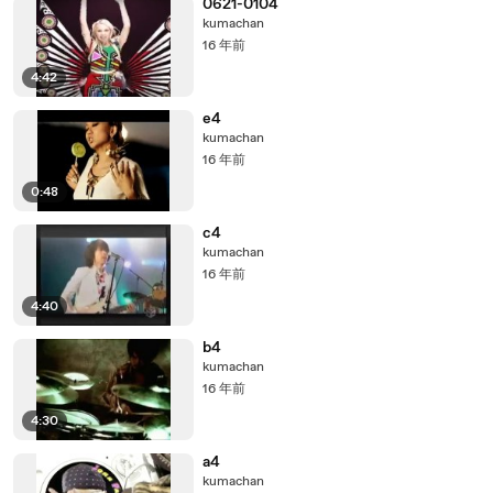
0621-0104
kumachan
16 年前
4:42
e4
kumachan
16 年前
0:48
c4
kumachan
16 年前
4:40
b4
kumachan
16 年前
4:30
a4
kumachan