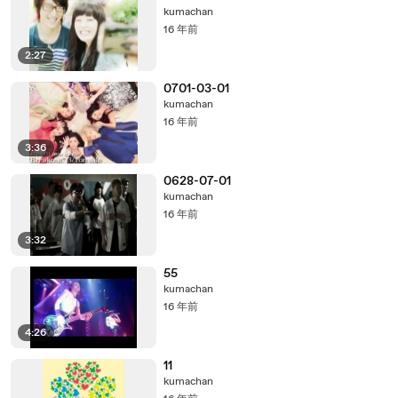
kumachan
16 年前
2:27
0701-03-01
kumachan
16 年前
3:36
0628-07-01
kumachan
16 年前
3:32
55
kumachan
16 年前
4:26
11
kumachan