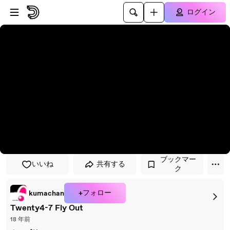
プレイヤーにスキップ
メインコンテンツにスキップ
ログイン
ブックマー
いいね
共有する
ク
+フォロー
kumachan
Twenty4-7 Fly Out
18 年前