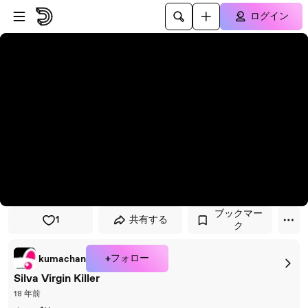
プレイヤーにスキップ
メインコンテンツにスキップ
ログイン
ブックマー
1
共有する
ク
+フォロー
kumachan
Silva Virgin Killer
18 年前