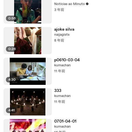
Notícias ao Minuto
3 年前
0:56
ajoke silva
naijagists
8 年前
0:26
p0610-03-04
kumachan
11 年前
4:30
333
kumachan
11 年前
4:41
0701-04-01
kumachan