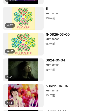
11
kumachan
16 年前
4:52
ff-0625-03-00
kumachan
16 年前
4:52
0624-01-04
kumachan
16 年前
4:51
p0622-04-04
kumachan
16 年前
4:13