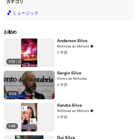
カテゴリ
🎵
ミュージック
お勧め
Anderson Silva
Notícias ao Minuto
3 年前
1:12
|
次
Sergio Silva
ifomo.es Noticias
3 年前
3:02
Sandra Silva
Notícias ao Minuto
3 年前
1:45
Rui Silva