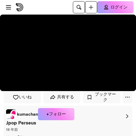
プレイヤーにスキップ
メインコンテンツにスキップ
ログイン
ブックマー
いいね
共有する
ク
+フォロー
kumachan
Jpop Perseus
18 年前