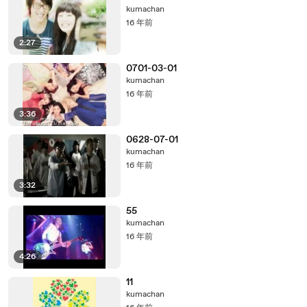
kumachan
16 年前
2:27
0701-03-01
kumachan
16 年前
3:36
0628-07-01
kumachan
16 年前
3:32
55
kumachan
16 年前
4:26
11
kumachan