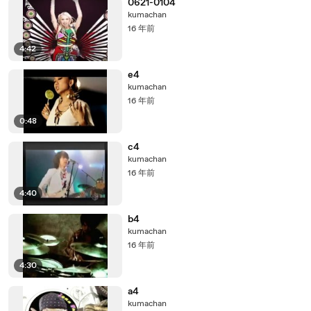
0621-0104
kumachan
16 年前
4:42
e4
kumachan
16 年前
0:48
c4
kumachan
16 年前
4:40
b4
kumachan
16 年前
4:30
a4
kumachan