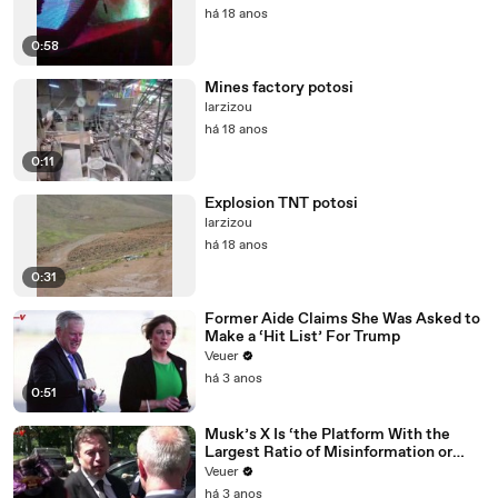
há 18 anos
0:58
Mines factory potosi
larzizou
há 18 anos
0:11
Explosion TNT potosi
larzizou
há 18 anos
0:31
Former Aide Claims She Was Asked to
Make a ‘Hit List’ For Trump
Veuer
há 3 anos
0:51
Musk’s X Is ‘the Platform With the
Largest Ratio of Misinformation or
Disinformation’ Amongst All Social
Veuer
Media Platforms
há 3 anos