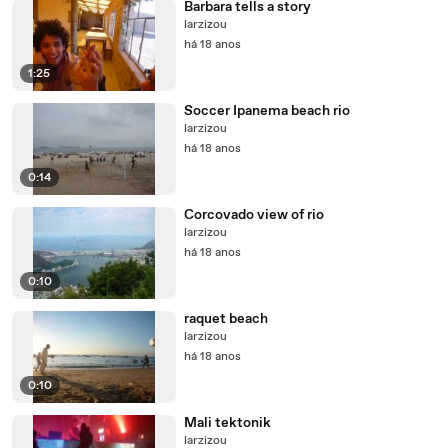
Barbara tells a story
larzizou
há 18 anos
1:25
Soccer Ipanema beach rio
larzizou
há 18 anos
0:14
Corcovado view of rio
larzizou
há 18 anos
0:10
raquet beach
larzizou
há 18 anos
0:10
Mali tektonik
larzizou