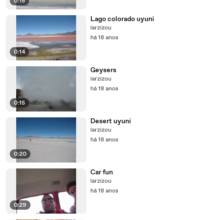
0:15
Lago colorado uyuni
larzizou
há 18 anos
0:14
Geysers
larzizou
há 18 anos
0:15
Desert uyuni
larzizou
há 18 anos
0:20
Car fun
larzizou
há 18 anos
0:29