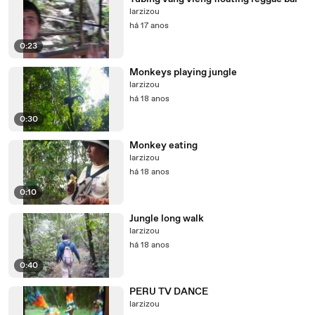
larzizou
há 17 anos
0:23
Monkeys playing jungle
larzizou
há 18 anos
0:30
Monkey eating
larzizou
há 18 anos
0:10
Jungle long walk
larzizou
há 18 anos
0:40
PERU TV DANCE
larzizou