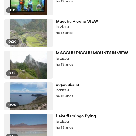
há 18 anos
0:31
Macchu Picchu VIEW
larzizou
há 18 anos
0:20
MACCHU PICCHU MOUNTAIN VIEW
larzizou
há 18 anos
0:17
copacabana
larzizou
há 18 anos
0:20
Lake flamingo flying
larzizou
há 18 anos