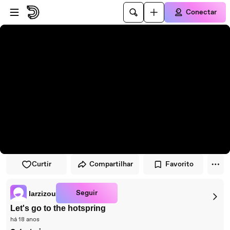
Pular para o player
Ir para o conteúdo principal
Conectar
Curtir
Compartilhar
Favorito
Seguir
larzizou
Let's go to the hotspring
há 18 anos