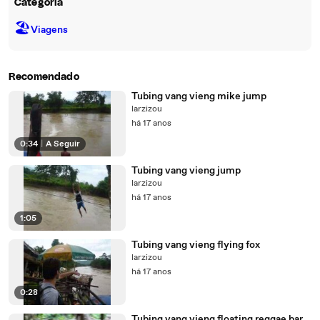
Categoria
🏖
Viagens
Recomendado
Tubing vang vieng mike jump
larzizou
há 17 anos
0:34
|
A Seguir
Tubing vang vieng jump
larzizou
há 17 anos
1:05
Tubing vang vieng flying fox
larzizou
há 17 anos
0:28
Tubing vang vieng floating reggae bar