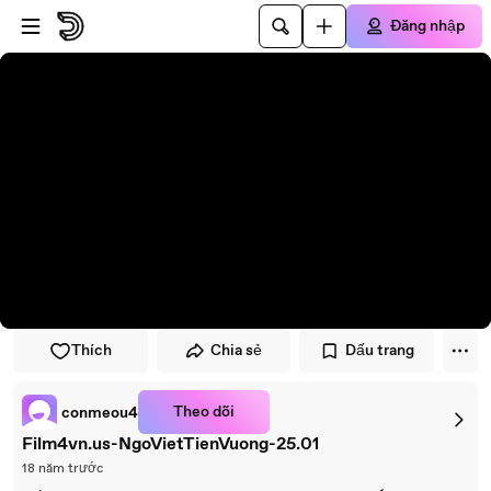
Đi đến trình phát
Đi đến nội dung chính
Đăng nhập
Thích
Chia sẻ
Dấu trang
Theo dõi
conmeou4
Film4vn.us-NgoVietTienVuong-25.01
18 năm trước