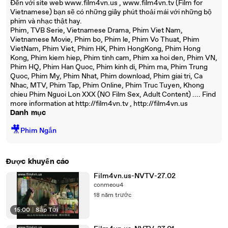
Đến với site web www.film4vn.us , www.film4vn.tv (Film for
Vietnamese) bạn sẽ có những giây phút thoải mái với những bộ
phim và nhạc thật hay.
Phim, TVB Serie, Vietnamese Drama, Phim Viet Nam,
Vietnamese Movie, Phim bo, Phim le, Phim Vo Thuat, Phim
VietNam, Phim Viet, Phim HK, Phim HongKong, Phim Hong
Kong, Phim kiem hiep, Phim tinh cam, Phim xa hoi den, Phim VN,
Phim HQ, Phim Han Quoc, Phim kinh di, Phim ma, Phim Trung
Quoc, Phim My, Phim Nhat, Phim download, Phim giai tri, Ca
Nhac, MTV, Phim Tap, Phim Online, Phim Truc Tuyen, Khong
chieu Phim Nguoi Lon XXX (NO Film Sex, Adult Content) .... Find
more information at http://film4vn.tv , http://film4vn.us
Danh mục
🎥
Phim Ngắn
Được khuyến cáo
Film4vn.us-NVTV-27.02
conmeou4
18 năm trước
15:00
|
Sắp Tới