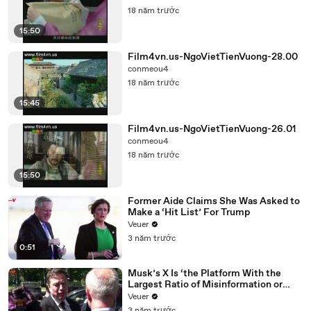
18 năm trước
15:50
Film4vn.us-NgoVietTienVuong-28.00
conmeou4
18 năm trước
15:45
Film4vn.us-NgoVietTienVuong-26.01
conmeou4
18 năm trước
15:50
Former Aide Claims She Was Asked to
Make a ‘Hit List’ For Trump
Veuer
3 năm trước
0:51
Musk’s X Is ‘the Platform With the
Largest Ratio of Misinformation or
Disinformation’ Amongst All Social
Veuer
Media Platforms