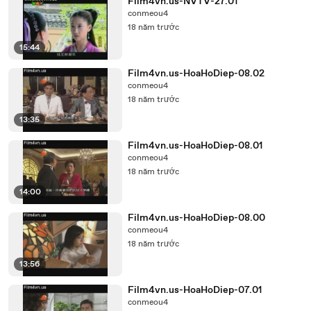
Film4vn.us-NVTV-27.01
conmeou4
18 năm trước
15:44
Film4vn.us-HoaHoDiep-08.02
conmeou4
18 năm trước
13:35
Film4vn.us-HoaHoDiep-08.01
conmeou4
18 năm trước
14:00
Film4vn.us-HoaHoDiep-08.00
conmeou4
18 năm trước
13:56
Film4vn.us-HoaHoDiep-07.01
conmeou4