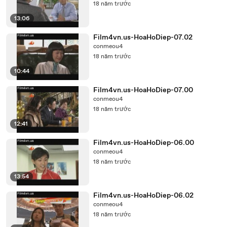
18 năm trước
13:06
Film4vn.us-HoaHoDiep-07.02
conmeou4
18 năm trước
10:44
Film4vn.us-HoaHoDiep-07.00
conmeou4
18 năm trước
12:41
Film4vn.us-HoaHoDiep-06.00
conmeou4
18 năm trước
13:54
Film4vn.us-HoaHoDiep-06.02
conmeou4
18 năm trước