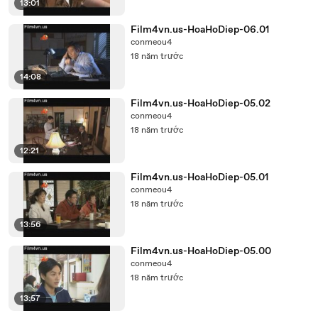
13:01
Film4vn.us-HoaHoDiep-06.01
conmeou4
18 năm trước
14:08
Film4vn.us-HoaHoDiep-05.02
conmeou4
18 năm trước
12:21
Film4vn.us-HoaHoDiep-05.01
conmeou4
18 năm trước
13:56
Film4vn.us-HoaHoDiep-05.00
conmeou4
18 năm trước
13:57