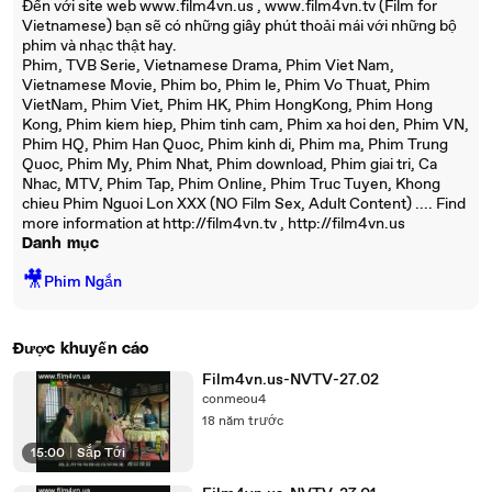
Đến với site web www.film4vn.us , www.film4vn.tv (Film for
Vietnamese) bạn sẽ có những giây phút thoải mái với những bộ
phim và nhạc thật hay.
Phim, TVB Serie, Vietnamese Drama, Phim Viet Nam,
Vietnamese Movie, Phim bo, Phim le, Phim Vo Thuat, Phim
VietNam, Phim Viet, Phim HK, Phim HongKong, Phim Hong
Kong, Phim kiem hiep, Phim tinh cam, Phim xa hoi den, Phim VN,
Phim HQ, Phim Han Quoc, Phim kinh di, Phim ma, Phim Trung
Quoc, Phim My, Phim Nhat, Phim download, Phim giai tri, Ca
Nhac, MTV, Phim Tap, Phim Online, Phim Truc Tuyen, Khong
chieu Phim Nguoi Lon XXX (NO Film Sex, Adult Content) .... Find
more information at http://film4vn.tv , http://film4vn.us
Danh mục
🎥
Phim Ngắn
Được khuyến cáo
Film4vn.us-NVTV-27.02
conmeou4
18 năm trước
15:00
|
Sắp Tới