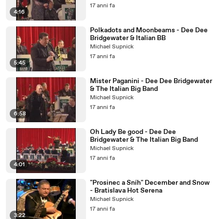
17 anni fa
4:16
Polkadots and Moonbeams - Dee Dee
Bridgewater & Italian BB
Michael Supnick
17 anni fa
5:45
Mister Paganini - Dee Dee Bridgewater
& The Italian Big Band
Michael Supnick
17 anni fa
6:58
Oh Lady Be good - Dee Dee
Bridgewater & The Italian Big Band
Michael Supnick
17 anni fa
4:01
"Prosinec a Sníh" December and Snow
- Bratislava Hot Serena
Michael Supnick
17 anni fa
3:22