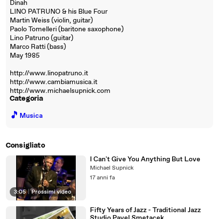
Dinah
LINO PATRUNO & his Blue Four
Martin Weiss (violin, guitar)
Paolo Tomelleri (baritone saxophone)
Lino Patruno (guitar)
Marco Ratti (bass)
May 1985
http://www.linopatruno.it
http://www.cambiamusica.it
http://www.michaelsupnick.com
Categoria
🎵
Musica
Consigliato
I Can't Give You Anything But Love
Michael Supnick
17 anni fa
3:05
|
Prossimi video
Fifty Years of Jazz - Traditional Jazz
Studio Pavel Smetacek