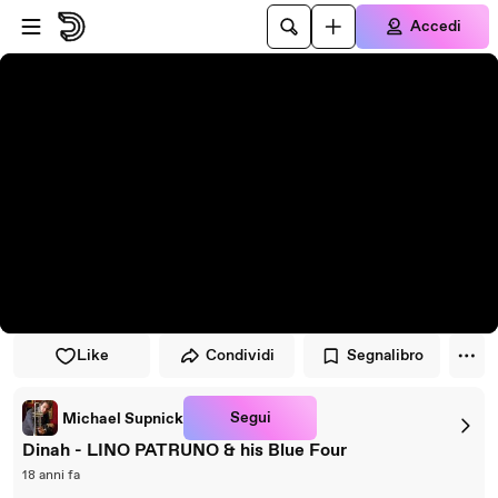
Vai al lettore
Passa al contenuto principale
Accedi
Like
Condividi
Segnalibro
Segui
Michael Supnick
Dinah - LINO PATRUNO & his Blue Four
18 anni fa