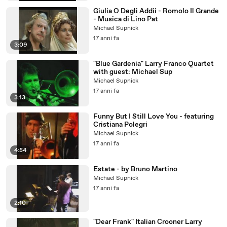
Giulia O Degli Addii - Romolo Il Grande
- Musica di Lino Pat
Michael Supnick
17 anni fa
3:09
"Blue Gardenia" Larry Franco Quartet
with guest: Michael Sup
Michael Supnick
17 anni fa
3:13
Funny But I Still Love You - featuring
Cristiana Polegri
Michael Supnick
17 anni fa
4:54
Estate - by Bruno Martino
Michael Supnick
17 anni fa
2:10
"Dear Frank" Italian Crooner Larry