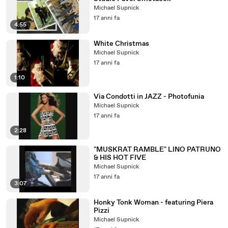
Michael Supnick
17 anni fa
4:55
White Christmas
Michael Supnick
17 anni fa
1:10
Via Condotti in JAZZ - Photofunia
Michael Supnick
17 anni fa
2:28
"MUSKRAT RAMBLE" LINO PATRUNO
& HIS HOT FIVE
Michael Supnick
17 anni fa
3:07
Honky Tonk Woman - featuring Piera
Pizzi
Michael Supnick