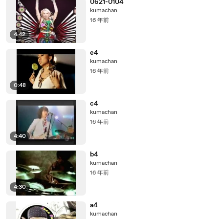
0621-0104
kumachan
16 年前
4:42
e4
kumachan
16 年前
0:48
c4
kumachan
16 年前
4:40
b4
kumachan
16 年前
4:30
a4
kumachan