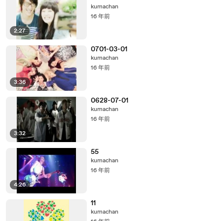
kumachan
16 年前
2:27
0701-03-01
kumachan
16 年前
3:36
0628-07-01
kumachan
16 年前
3:32
55
kumachan
16 年前
4:26
11
kumachan