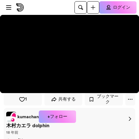
プレイヤーにスキップ
メインコンテンツにスキップ
ログイン
ブックマー
1
共有する
ク
+フォロー
kumachan
木村カエラ dolphin
18 年前