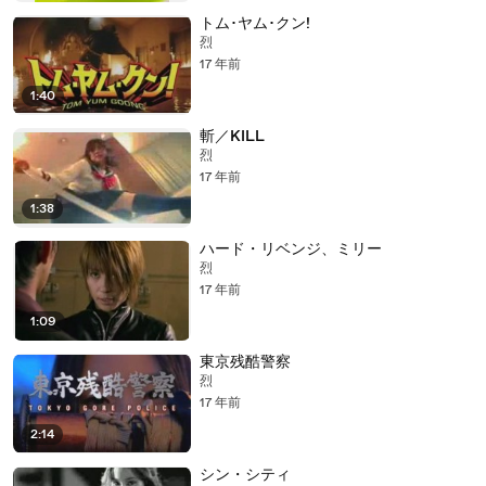
トム･ヤム･クン!
烈
17 年前
1:40
斬／KILL
烈
17 年前
1:38
ハード・リベンジ、ミリー
烈
17 年前
1:09
東京残酷警察
烈
17 年前
2:14
シン・シティ