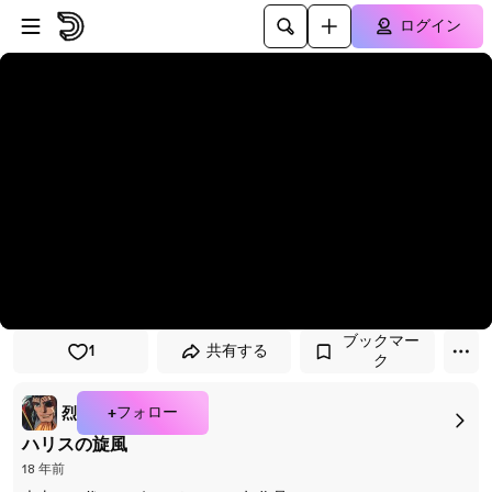
プレイヤーにスキップ
メインコンテンツにスキップ
ログイン
ブックマー
1
共有する
ク
+フォロー
烈
ハリスの旋風
18 年前