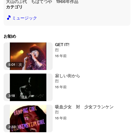
大山のぶ代 ちばてつや 1966年作品
カテゴリ
🎵
ミュージック
お勧め
GET IT!
烈
16 年前
5:01
|
次
寂しい街から
烈
16 年前
3:18
吸血少女 対 少女フランケン
烈
16 年前
2:33