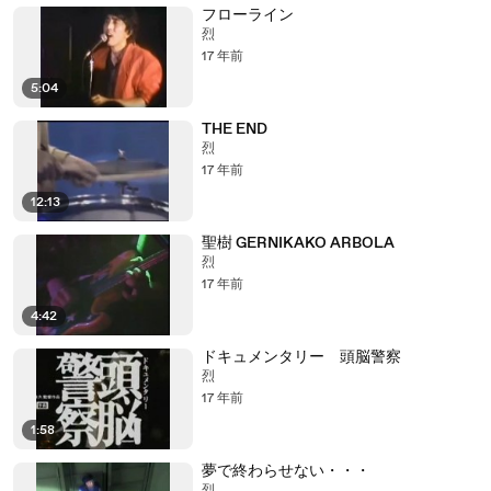
フローライン
烈
17 年前
5:04
THE END
烈
17 年前
12:13
聖樹 GERNIKAKO ARBOLA
烈
17 年前
4:42
ドキュメンタリー 頭脳警察
烈
17 年前
1:58
夢で終わらせない・・・