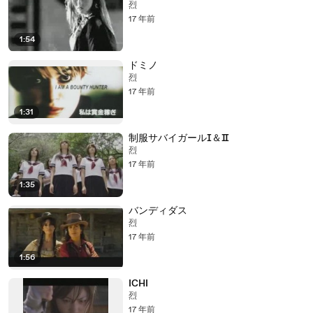
烈
17 年前
1:54
ドミノ
烈
17 年前
1:31
制服サバイガールⅠ＆Ⅱ
烈
17 年前
1:35
バンディダス
烈
17 年前
1:56
ICHI
烈
17 年前