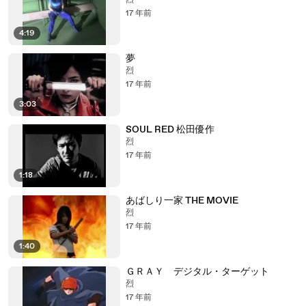
烈
17 年前
4:19
夢
烈
17 年前
3:03
SOUL RED 松田優作
烈
17 年前
1:18
あばしり一家 THE MOVIE
烈
17 年前
1:40
ＧＲＡＹ デジタル・ターゲット
烈
17 年前