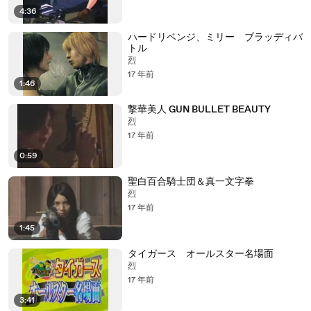
4:36
ハードリベンジ、ミリー ブラッディバ
トル
烈
17 年前
1:46
撃華美人 GUN BULLET BEAUTY
烈
17 年前
0:59
聖白百合騎士団＆真一文字拳
烈
17 年前
1:45
タイガース オールスター名場面
烈
17 年前
3:41