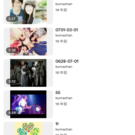
kumachan
16 年前
2:27
0701-03-01
kumachan
16 年前
3:36
0628-07-01
kumachan
16 年前
3:32
55
kumachan
16 年前
4:26
11
kumachan