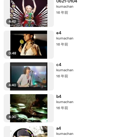
0621-0104
kumachan
16 年前
4:42
e4
kumachan
16 年前
0:48
c4
kumachan
16 年前
4:40
b4
kumachan
16 年前
4:30
a4
kumachan