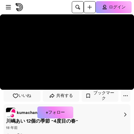
プレイヤーにスキップ
メインコンテンツにスキップ
ログイン
ブックマー
いいね
共有する
ク
+フォロー
kumachan
川嶋あい 12個の季節 ~4度目の春~
18 年前