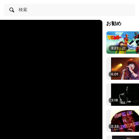
検索
お勧め
3:27
|
次
5:01
3:18
2:33