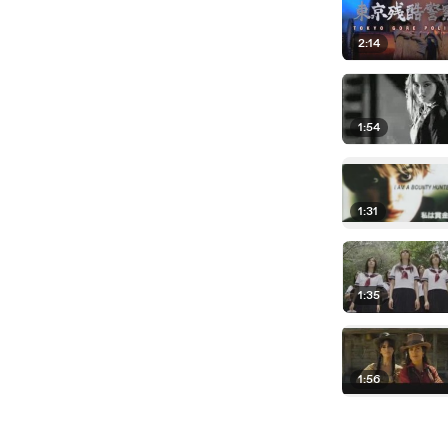
2:14
1:54
1:31
1:35
1:56