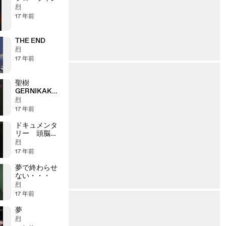
烈
17 年前
THE END
烈
17 年前
聖樹
GERNIKAKO
ARBOLA
烈
17 年前
ドキュメンタ
リー 頭脳警
察
烈
17 年前
夢で終わらせ
ない・・・
烈
17 年前
夢
烈