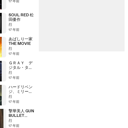
17 年前
SOUL RED 松
田優作
烈
17 年前
あばしり一家
THE MOVIE
烈
17 年前
ＧＲＡＹ デ
ジタル・ター
ゲット
烈
17 年前
ハードリベン
ジ、ミリー
ブラッディバ
烈
トル
17 年前
撃華美人 GUN
BULLET
BEAUTY
烈
17 年前