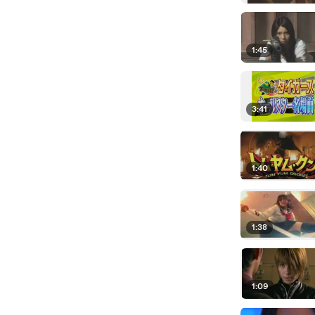
1:45
3:41
1:40
1:38
1:09