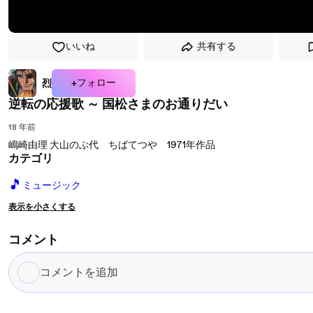
いいね
共有する
+フォロー
烈
逆転の応援歌 ～ 国松さまのお通りだい
18 年前
嶋崎由理 大山のぶ代 ちばてつや 1971年作品
カテゴリ
🎵
ミュージック
表示を小さくする
コメント
コ
メ
ン