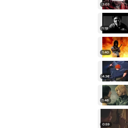
3:03
1:18
1:40
4:36
1:46
0:59