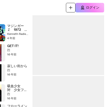
ログイン
マジンガー
Ｚ 1972 ぼ
くらのマジン
Kenneth Radish-Head
ガーZ 水木一
4 年前
郎
GET IT!
烈
16 年前
寂しい街から
烈
16 年前
吸血少女
対 少女フラ
ンケン
烈
16 年前
フローライン