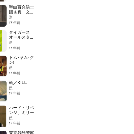
聖白百合騎士
団＆真一文字
拳
烈
17 年前
タイガース
オールスター
名場面
烈
17 年前
トム･ヤム･ク
ン!
烈
17 年前
斬／KILL
烈
17 年前
ハード・リベ
ンジ、ミリー
烈
17 年前
東京残酷警察