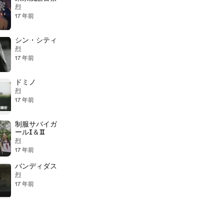
烈
17 年前
シン・シティ
烈
17 年前
ドミノ
烈
17 年前
制服サバイガ
ールⅠ＆Ⅱ
烈
17 年前
バンディダス
烈
17 年前