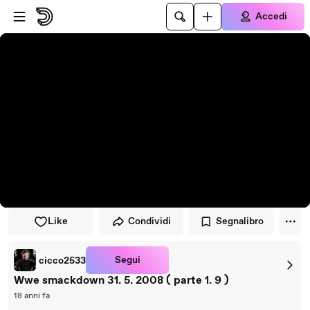
Vai al lettore
Passa al contenuto principale
Accedi
Like
Condividi
Segnalibro
Segui
cicco2533
Wwe smackdown 31. 5. 2008 ( parte 1. 9 )
18 anni fa