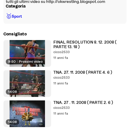
tutti gli ultimi video su http://okwrestling.blogspot.com
Categoria
🥇
Sport
Consigliato
FINAL RESOLUTION 8. 12. 2008 (
PARTE 13. 18 )
cicco2533
11 anni fa
9:50
|
Prossimi video
TNA. 27. 11. 2008 ( PARTE 4. 6 )
cicco2533
11 anni fa
14:08
TNA. 27 . 11. 2008 ( PARTE 2. 6 )
cicco2533
11 anni fa
14:08