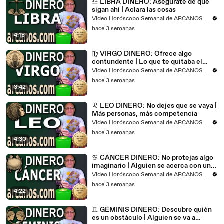
♎ LIBRA DINERO: Asegúrate de que
sigan ahí | Aclara las cosas
Video Horóscopo Semanal de ARCANOS.COM
hace 3 semanas
4:18
♍ VIRGO DINERO: Ofrece algo
contundente | Lo que te quitaba el
sueño, se irá
Video Horóscopo Semanal de ARCANOS.COM
hace 3 semanas
3:42
♌ LEO DINERO: No dejes que se vaya |
Más personas, más competencia
Video Horóscopo Semanal de ARCANOS.COM
hace 3 semanas
4:30
♋ CÁNCER DINERO: No protejas algo
imaginario | Alguien se acerca con una
propuesta
Video Horóscopo Semanal de ARCANOS.COM
hace 3 semanas
4:22
♊ GÉMINIS DINERO: Descubre quién
es un obstáculo | Alguien se va a