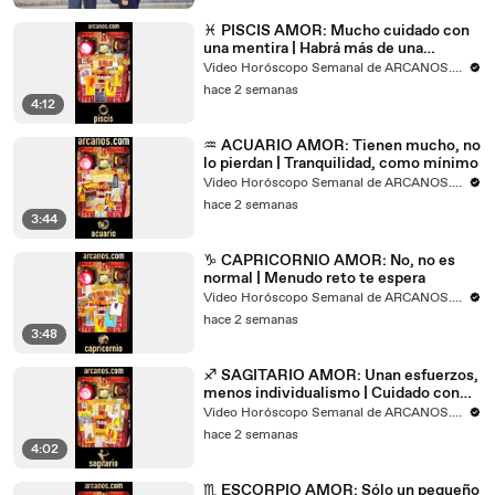
♓ PISCIS AMOR: Mucho cuidado con
una mentira | Habrá más de una
persona
Video Horóscopo Semanal de ARCANOS.COM
hace 2 semanas
4:12
♒ ACUARIO AMOR: Tienen mucho, no
lo pierdan | Tranquilidad, como mínimo
Video Horóscopo Semanal de ARCANOS.COM
hace 2 semanas
3:44
♑ CAPRICORNIO AMOR: No, no es
normal | Menudo reto te espera
Video Horóscopo Semanal de ARCANOS.COM
hace 2 semanas
3:48
♐ SAGITARIO AMOR: Unan esfuerzos,
menos individualismo | Cuidado con
alguien de su pasado
Video Horóscopo Semanal de ARCANOS.COM
hace 2 semanas
4:02
♏ ESCORPIO AMOR: Sólo un pequeño