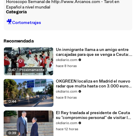
Horoscopo Semanal de http://www.Arcanos.com - Tarot en
Español a nivel mundial
Categoría
🎥
Cortometrajes
Recomendada
Un inmigrante llama a un amigo entre
carcajadas para que se venga a Ceuta:
"Se descojona de nosotros"
okdiario.com
hace 8 horas
0:47
|
Próximamente
OKGREEN localiza en Madrid el nuevo
radar que multa hasta con 3.000 euros
a los coches más contaminantes
okdiario.com
hace 8 horas
0:44
El Rey traslada al presidente de Ceuta
su "compromiso personal" de visitar la
ciudad
okdiario.com
hace 12 horas
0:39