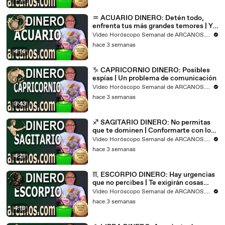
♒ ACUARIO DINERO: Detén todo,
enfrenta tus más grandes temores | Ya
estuvo bueno
Video Horóscopo Semanal de ARCANOS.COM
hace 3 semanas
4:14
♑ CAPRICORNIO DINERO: Posibles
espías | Un problema de comunicación
Video Horóscopo Semanal de ARCANOS.COM
hace 3 semanas
3:43
♐ SAGITARIO DINERO: No permitas
que te dominen | Conformarte con lo
mínimo es un error
Video Horóscopo Semanal de ARCANOS.COM
hace 3 semanas
4:21
♏ ESCORPIO DINERO: Hay urgencias
que no percibes | Te exigirán cosas
nuevas
Video Horóscopo Semanal de ARCANOS.COM
hace 3 semanas
4:18