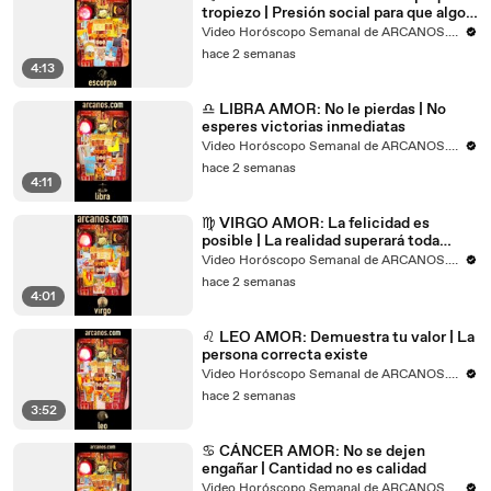
tropiezo | Presión social para que algo
ocurra
Video Horóscopo Semanal de ARCANOS.COM
hace 2 semanas
4:13
♎ LIBRA AMOR: No le pierdas | No
esperes victorias inmediatas
Video Horóscopo Semanal de ARCANOS.COM
hace 2 semanas
4:11
♍ VIRGO AMOR: La felicidad es
posible | La realidad superará toda
fantasía
Video Horóscopo Semanal de ARCANOS.COM
hace 2 semanas
4:01
♌ LEO AMOR: Demuestra tu valor | La
persona correcta existe
Video Horóscopo Semanal de ARCANOS.COM
hace 2 semanas
3:52
♋ CÁNCER AMOR: No se dejen
engañar | Cantidad no es calidad
Video Horóscopo Semanal de ARCANOS.COM