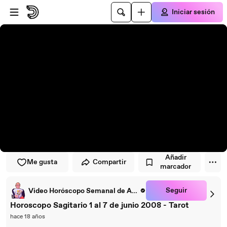
Saltar al reproductor
Saltar al contenido principal
Iniciar sesión
Añadir
Me gusta
Compartir
marcador
Seguir
Video Horóscopo Semanal de ARCANOS.COM
Horoscopo Sagitario 1 al 7 de junio 2008 - Tarot
hace 18 años