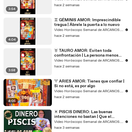
hace 2 semanas
3:54
♊ GÉMINIS AMOR: Imprescindible
tregua | Ábrele la puerta a lo nuevo
Video Horóscopo Semanal de ARCANOS.COM
hace 2 semanas
4:04
♉ TAURO AMOR: Eviten toda
confrontación | La persona menos
esperada será la clave
Video Horóscopo Semanal de ARCANOS.COM
hace 2 semanas
3:58
♈ ARIES AMOR: Tienes que confiar |
Si no está, es por algo
Video Horóscopo Semanal de ARCANOS.COM
hace 2 semanas
4:05
♓ PISCIS DINERO: Las buenas
intenciones no bastan | Que el
conflicto no escale
Video Horóscopo Semanal de ARCANOS.COM
hace 3 semanas
4:41