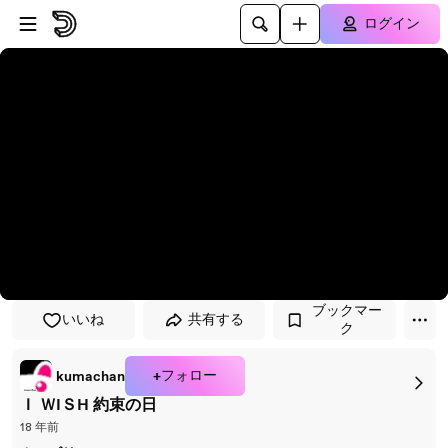
プレイヤーにスキップ
メインコンテンツにスキップ
ログイン
ブックマー
いいね
共有する
ク
+フォロー
kumachan
Ｉ ＷIＳH 約束の日
18 年前